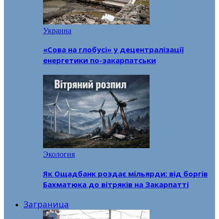
Украина
«Сова на глобусі» у децентралізації
енергетики по-закарпатськи
Экология
Як Ощадбанк роздає мільярди: від боргів
Бахматюка до вітряків на Закарпатті
Заграница