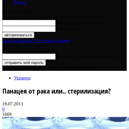
Видео
войти в систему
Добро пожаловать! Войдите в свою учётную запись
Ваше имя пользователя
Ваш пароль
Забыли пароль? получить помощь
восстановление пароля
Восстановите свой пароль
Ваш адрес электронной почты
Пароль будет выслан Вам по электронной почте.
Украина
Панацея от рака или.. стерилизация?
19.07.2013
0
1669