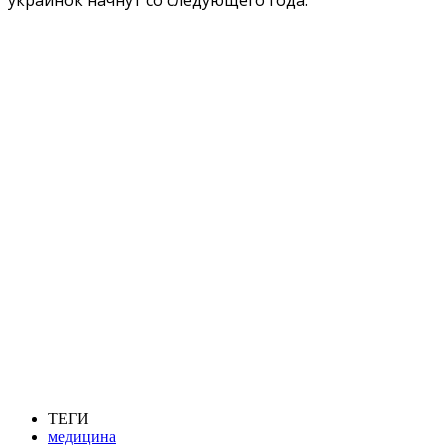
украинок начнут со следующего года.
ТЕГИ
медицина