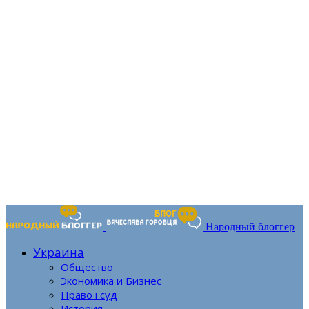
Народный блоггер
Украина
Общество
Экономика и Бизнес
Право і суд
История