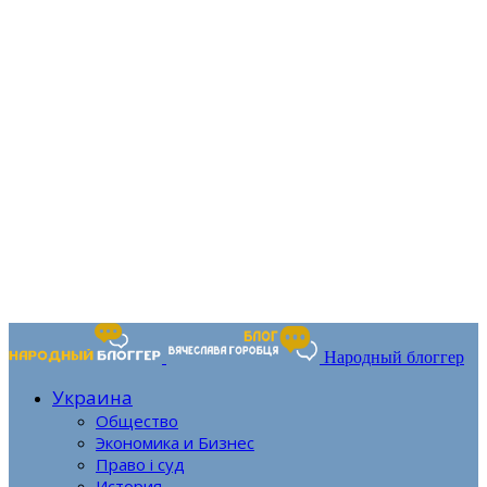
Народный блоггер
Украина
Общество
Экономика и Бизнес
Право і суд
История