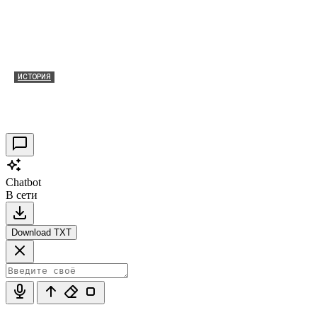
ИСТОРИЯ
Таракановский форт 2021
30.09.2021
0
Chatbot
В сети
Download TXT