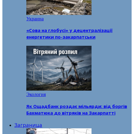
Украина
«Сова на глобусі» у децентралізації
енергетики по-закарпатськи
Экология
Як Ощадбанк роздає мільярди: від боргів
Бахматюка до вітряків на Закарпатті
Заграница