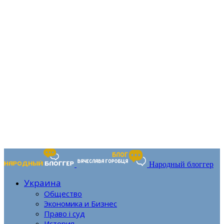
Народный блоггер
Украина
Общество
Экономика и Бизнес
Право і суд
История