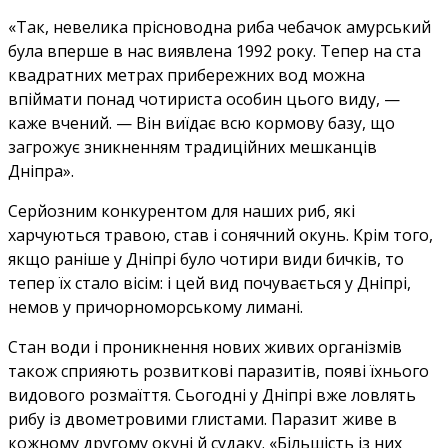
«Так, невелика прісноводна риба чебачок амурський
була вперше в нас виявлена 1992 року. Тепер на ста
квадратних метрах прибережних вод можна
впіймати понад чотириста особин цього виду, —
каже вчений. — Він виїдає всю кормову базу, що
загрожує зникненням традиційних мешканців
Дніпра».
Серйозним конкурентом для наших риб, які
харчуються травою, став і сонячний окунь. Крім того,
якщо раніше у Дніпрі було чотири види бичків, то
тепер їх стало вісім: і цей вид почувається у Дніпрі,
немов у причорноморському лимані.
Стан води і проникнення нових живих організмів
також сприяють розвиткові паразитів, появі їхнього
видового розмаїття. Сьогодні у Дніпрі вже ловлять
рибу із двометровими глистами. Паразит живе в
кожному другому окуні й судаку. «Більшість із них