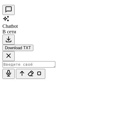
Chatbot
В сети
Download TXT