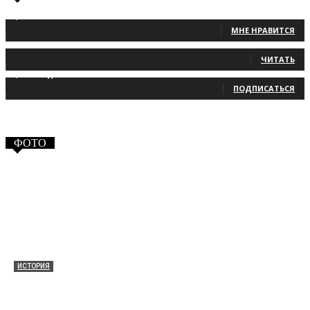
1,483
Фанаты
МНЕ НРАВИТСЯ
131
Читатели
ЧИТАТЬ
2,660
Подписчики
ПОДПИСАТЬСЯ
ФОТО
ИСТОРИЯ
Таракановский форт 2021
30.09.2021
0