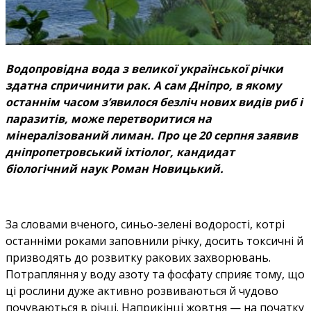
Водопровідна вода з великої української річки
здатна спричинити рак. А сам Дніпро, в якому
останнім часом з’явилося безліч нових видів риб і
паразитів, може перетворитися на
мінералізований лиман. Про це 20 серпня заявив
дніпропетровський іхтіолог, кандидат
біологічний наук Роман Новицький.
За словами вченого, синьо-зелені водорості, котрі
останніми роками заповнили річку, досить токсичні й
призводять до розвитку ракових захворювань.
Потрапляння у воду азоту та фосфату сприяє тому, що
ці рослини дуже активно розвиваються й чудово
почуваються в річці. Наприкінці жовтня — на початку