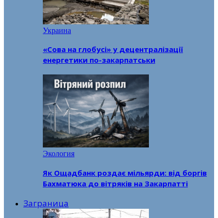
Украина
«Сова на глобусі» у децентралізації
енергетики по-закарпатськи
Экология
Як Ощадбанк роздає мільярди: від боргів
Бахматюка до вітряків на Закарпатті
Заграница