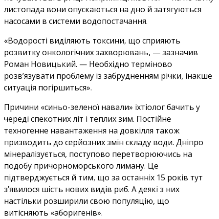
листопада вони опускаються на дно й затягуються
насосами в системи водопостачання.
«Водорості виділяють токсини, що сприяють
розвитку онкологічних захворювань, — зазначив
Роман Новицький. — Необхідно терміново
розв’язувати проблему із забрудненням річки, інакше
ситуація погіршиться».
Причини «синьо-зеленої навали» іхтіолог бачить у
череді спекотних літ і теплих зим. Постійне
техногенне навантаження на довкілля також
призводить до серйозних змін складу води. Дніпро
мінералізується, поступово перетворюючись на
подобу причорноморського лиману. Це
підтверджується й тим, що за останніх 15 років тут
з’явилося шість нових видів риб. А деякі з них
настільки розширили свою популяцію, що
витісняють «аборигенів».