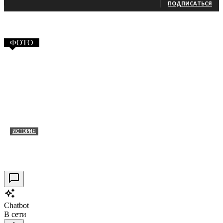
ПОДПИСАТЬСЯ
ФОТО
ИСТОРИЯ
Таракановский форт 2021
30.09.2021
0
Chatbot
В сети