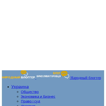
Народный блоггер
Украина
Общество
Экономика и Бизнес
Право і суд
История