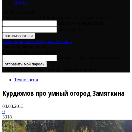
Видео
войти в систему
Добро пожаловать! Войдите в свою учётную запись
Ваше имя пользователя
Ваш пароль
Забыли пароль? получить помощь
восстановление пароля
Восстановите свой пароль
Ваш адрес электронной почты
Пароль будет выслан Вам по электронной почте.
Технологии
Курдюмов про умный огород Замяткина
03.03.2013
0
3318