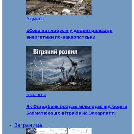
Украина
«Сова на глобусі» у децентралізації
енергетики по-закарпатськи
Экология
Як Ощадбанк роздає мільярди: від боргів
Бахматюка до вітряків на Закарпатті
Заграница