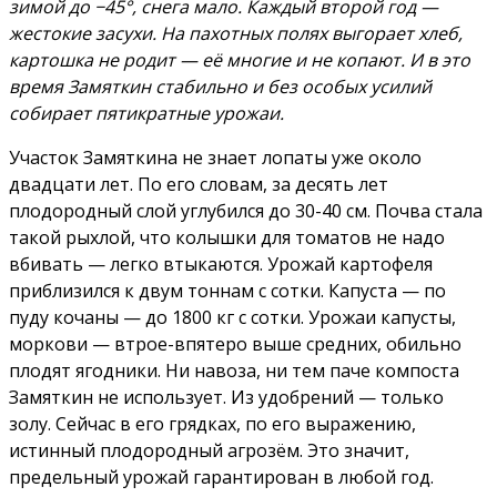
зимой до −45°, снега мало. Каждый второй год —
жестокие засухи. На пахотных полях выгорает хлеб,
картошка не родит — её многие и не копают. И в это
время Замяткин стабильно и без особых усилий
собирает пятикратные урожаи.
Участок Замяткина не знает лопаты уже около
двадцати лет. По его словам, за десять лет
плодородный слой углубился до 30-40 см. Почва стала
такой рыхлой, что колышки для томатов не надо
вбивать — легко втыкаются. Урожай картофеля
приблизился к двум тоннам с сотки. Капуста — по
пуду кочаны — до 1800 кг с сотки. Урожаи капусты,
моркови — втрое-впятеро выше средних, обильно
плодят ягодники. Ни навоза, ни тем паче компоста
Замяткин не использует. Из удобрений — только
золу. Сейчас в его грядках, по его выражению,
истинный плодородный агрозём. Это значит,
предельный урожай гарантирован в любой год.