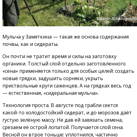
Мульча у Замяткина — такая же основа содержания
почвы, как и сидераты.
Он почти не тратит время и силы на заготовку
органики. Толстый слой отдельно заготовленного
«сена» применяется только для особых целей: создать
новые грядки, задушить сорняки, укрыть
приствольные круги саженцев. А на грядках весь год
— естественная, «сидеральная мульча».
Технология проста. В августе под грабли сеется
какой-то холодостойкий сидерат, и до морозов даёт
густую зелёную массу. Не дав ей завязать семена,
срезаем её острой лопатой. Получается слой сена.
Весной он втрое тоньше: уплотнился, частично