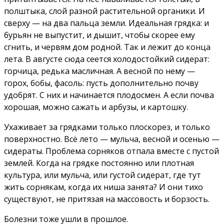
полштыка, слой разной растительной органики. И
сверху — на два пальца земли. Идеальная грядка: и
бурьян не выпустит, и дышит, чтобы скорее ему
сгнить, и червям дом родной. Так и лежит до конца
лета. В августе сюда сеется холодостойкий сидерат:
горчица, редька масличная. А весной по нему —
горох, бобы, фасоль: пусть дополнительно почву
удобрят. С них и начинается плодосмен. А если почва
хорошая, можно сажать и арбузы, и картошку.
Ухаживает за грядками только плоскорез, и только
поверхностно. Всё лето — мульча, весной и осенью —
сидераты. Проблема сорняков отпала вместе с пустой
землей. Когда на грядке постоянно или плотная
культура, или мульча, или густой сидерат, где тут
жить сорнякам, когда их ниша занята? И они тихо
существуют, не притязая на массовость и борзость.
Болезни тоже ушли в прошлое.