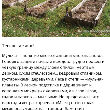
Теперь всё ясно!
Мульча — понятие многоэтажное и многоплановое.
Говоря о защите почвы и всходов, трудно провести
чёткую границу между слоем опилок, мёртвым
дёрном, сухим стеблестоем… кедровым стлаником,
кустарниками, деревьями. Леса и степи — «мульча»
планеты. В лесной подстилке и дёрне живут и
копошатся мокрицы с червяками, а в слое лесов,
садов и парков — мы с вами. Но представьте, что
ваш сад и лес раскорчёван. «Месяц почва голая —
месяц она умирает», — говорит Замяткин.