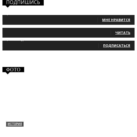
ПОДПИШИСЬ
1,483
Фанаты
МНЕ НРАВИТСЯ
131
Читатели
ЧИТАТЬ
2,660
Подписчики
ПОДПИСАТЬСЯ
ФОТО
ИСТОРИЯ
Таракановский форт 2021