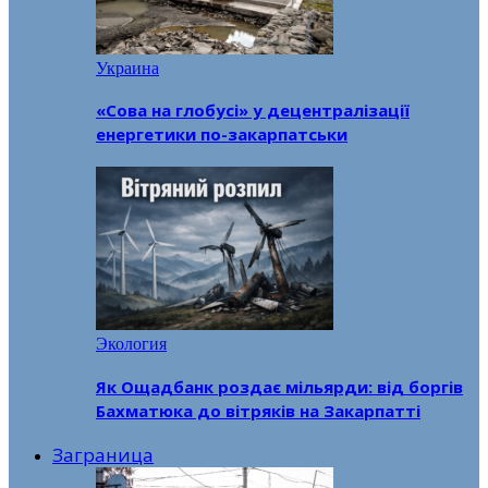
Украина
«Сова на глобусі» у децентралізації
енергетики по-закарпатськи
Экология
Як Ощадбанк роздає мільярди: від боргів
Бахматюка до вітряків на Закарпатті
Заграница