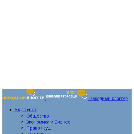
Народный блоггер
Украина
Общество
Экономика и Бизнес
Право і суд
История