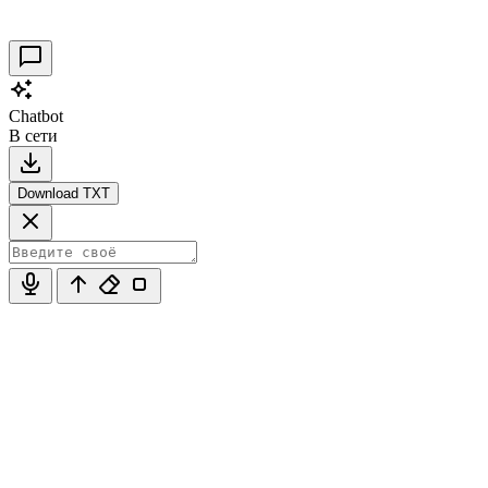
30.09.2021
0
Chatbot
В сети
Download TXT