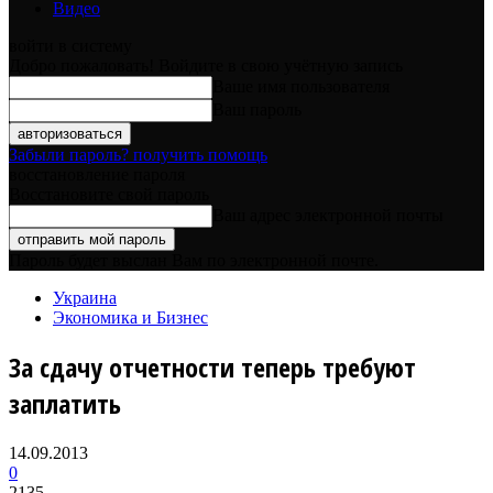
Видео
войти в систему
Добро пожаловать! Войдите в свою учётную запись
Ваше имя пользователя
Ваш пароль
Забыли пароль? получить помощь
восстановление пароля
Восстановите свой пароль
Ваш адрес электронной почты
Пароль будет выслан Вам по электронной почте.
Украина
Экономика и Бизнес
За сдачу отчетности теперь требуют
заплатить
14.09.2013
0
2135