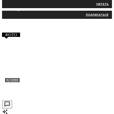
ЧИТАТЬ
2,660
Подписчики
ПОДПИСАТЬСЯ
ФОТО
ИСТОРИЯ
Таракановский форт 2021
30.09.2021
0