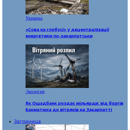
Украина
«Сова на глобусі» у децентралізації
енергетики по-закарпатськи
Экология
Як Ощадбанк роздає мільярди: від боргів
Бахматюка до вітряків на Закарпатті
Заграница