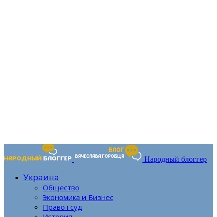
Народный блоггер
Украина
Общество
Экономика и Бизнес
Право і суд
История