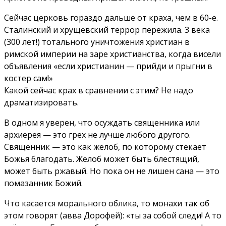
Сейчас церковь гораздо дальше от краха, чем в 60-е.
Сталинский и хрущевский террор пережила. 3 века
(300 лет!) тотального уничтожения христиан в
римской империи на заре христианства, когда висели
объявления «если христианин — прийди и прыгни в
костер сам!»
Какой сейчас крах в сравнении с этим? Не надо
драматизировать.
В одном я уверен, что осуждать священника или
архиерея — это грех не лучше любого другого.
Священник — это как желоб, по которому стекает
Божья благодать. Желоб может быть блестящий,
может быть ржавый. Но пока он не лишен сана — это
помазанник Божий.
Что касается морального облика, то монахи так об
этом говорят (авва Дорофей): «ты за собой следи! А то