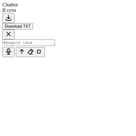
Chatbot
В сети
Download TXT