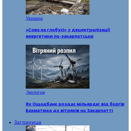
Украина
«Сова на глобусі» у децентралізації
енергетики по-закарпатськи
Экология
Як Ощадбанк роздає мільярди: від боргів
Бахматюка до вітряків на Закарпатті
Заграница