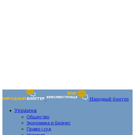
Народный блоггер
Украина
Общество
Экономика и Бизнес
Право і суд
История