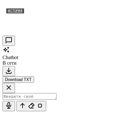
ИСТОРИЯ
Таракановский форт 2021
30.09.2021
0
Chatbot
В сети
Download TXT