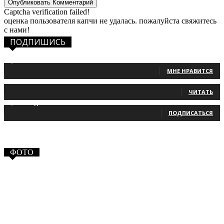
Captcha verification failed!
оценка пользователя капчи не удалась. пожалуйста свяжитесь
с нами!
ПОДПИШИСЬ
1,483
Фанаты
МНЕ НРАВИТСЯ
131
Читатели
ЧИТАТЬ
2,660
Подписчики
ПОДПИСАТЬСЯ
ФОТО