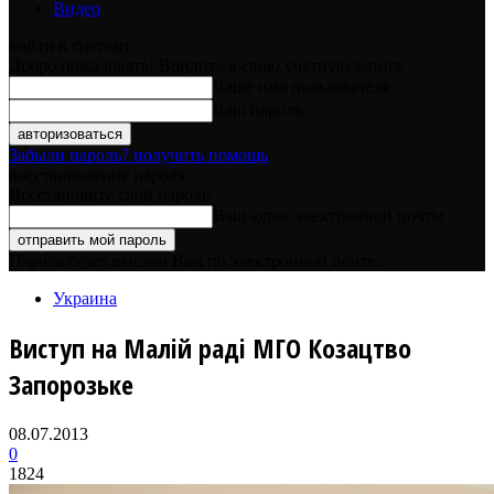
Видео
войти в систему
Добро пожаловать! Войдите в свою учётную запись
Ваше имя пользователя
Ваш пароль
Забыли пароль? получить помощь
восстановление пароля
Восстановите свой пароль
Ваш адрес электронной почты
Пароль будет выслан Вам по электронной почте.
Украина
Виступ на Малій раді МГО Козацтво
Запорозьке
08.07.2013
0
1824