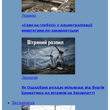
Украина
«Сова на глобусі» у децентралізації
енергетики по-закарпатськи
Экология
Як Ощадбанк роздає мільярди: від боргів
Бахматюка до вітряків на Закарпатті
Заграница