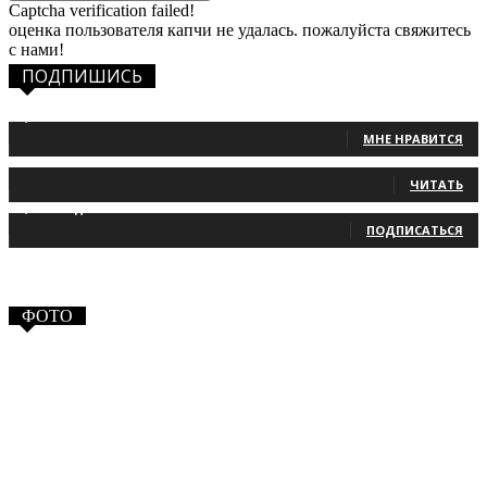
Captcha verification failed!
оценка пользователя капчи не удалась. пожалуйста свяжитесь
с нами!
ПОДПИШИСЬ
1,483
Фанаты
МНЕ НРАВИТСЯ
131
Читатели
ЧИТАТЬ
2,660
Подписчики
ПОДПИСАТЬСЯ
ФОТО