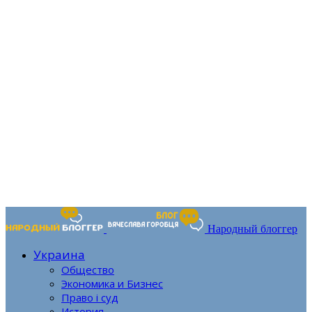
Народный блоггер
Украина
Общество
Экономика и Бизнес
Право і суд
История