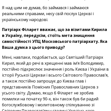
Я над цим не думав, бо займався і займаюся
реальними справами, несу свій послух Церкві і
українському народові.
Патріарх Філарет вважає, що за візитами Кирила
в Україну, передусім, стоїть мета знищення
самостійності УПЦ Московського патріархату. Яка
Ваша думка з цього приводу?
Мені, навпаки, подобається, що Святіший Патріарх
Кирил, який до речі в хрещенні мав ім’я Володимир,
постійно підкреслює значення і роль Києва і України в
історії Руської Церкви і всього Світового Православ’я,
а також постійно запрошує до Києва глав і
представників Помісних Православних Церков з
усього світу. Думаю, якщо б Філарет не зробив
помилки на початку 90-х, він також був би радий
богослужбовому і молитовному спілкуванню зі
Світовим Православ’ям у столиці Українського