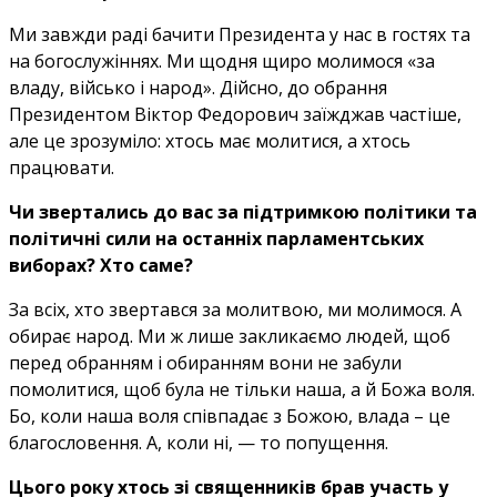
Ми завжди раді бачити Президента у нас в гостях та
на богослужіннях. Ми щодня щиро молимося «за
владу, військо і народ». Дійсно, до обрання
Президентом Віктор Федорович заїжджав частіше,
але це зрозуміло: хтось має молитися, а хтось
працювати.
Чи звертались до вас за підтримкою політики та
політичні сили на останніх парламентських
виборах? Хто саме?
За всіх, хто звертався за молитвою, ми молимося. А
обирає народ. Ми ж лише закликаємо людей, щоб
перед обранням і обиранням вони не забули
помолитися, щоб була не тільки наша, а й Божа воля.
Бо, коли наша воля співпадає з Божою, влада – це
благословення. А, коли ні, — то попущення.
Цього року хтось зі священників брав участь у