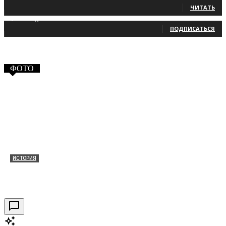
ЧИТАТЬ
2,660
Подписчики
ПОДПИСАТЬСЯ
ФОТО
ИСТОРИЯ
Таракановский форт 2021
30.09.2021
0