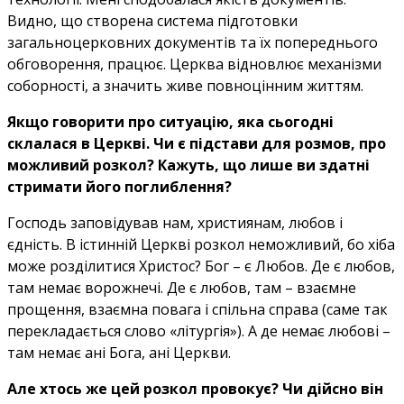
Видно, що створена система підготовки
загальноцерковних документів та їх попереднього
обговорення, працює. Церква відновлює механізми
соборності, а значить живе повноцінним життям.
Якщо говорити про ситуацію, яка сьогодні
склалася в Церкві. Чи є підстави для розмов, про
можливий розкол? Кажуть, що лише ви здатні
стримати його поглиблення?
Господь заповідував нам, християнам, любов і
єдність. В істинній Церкві розкол неможливий, бо хіба
може розділитися Христос? Бог – є Любов. Де є любов,
там немає ворожнечі. Де є любов, там – взаємне
прощення, взаємна повага і спільна справа (саме так
перекладається слово «літургія»). А де немає любові –
там немає ані Бога, ані Церкви.
Але хтось же цей розкол провокує? Чи дійсно він