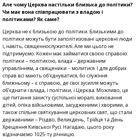
Але чому Церква настільки близька до політики?
Чи має вона співпрацювати з владою і
політиками? Як саме?
Церква не є близькою до політики. Близькими до
політики можуть бути заполітизовані церковні люди
і, навіть, священнослужителі. Але ми цього не
підтримуємо. Кожен має займатися своєю справою:
політики – політикою, влада – державним
управлінням, а священики – молитися. І для добрих
справ всі мають об’єднуватися, бо служіння
ближньому – є справою, де свої зусилля можуть
об’єднати і влада, і політики, і Церква. Можливо, це
ще питання захисту суспільної моралі, виховання
дітей, опіка військовими, засудженими і хворими, а
також спільне святкування церковних свят, що стали
державними – Різдво, Великдень, Трійця та День
Хрещення Київської Русі. Нагадаю, цього року
відзначаємо 1025-ту річницю.