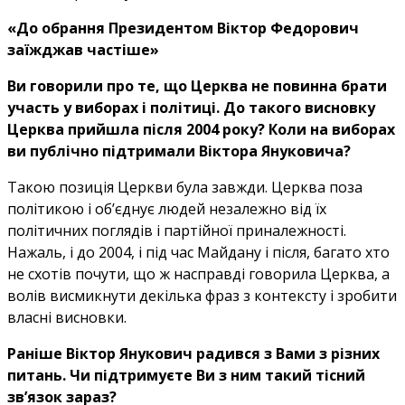
«До обрання Президентом Віктор Федорович
заїжджав частіше»
Ви говорили про те, що Церква не повинна брати
участь у виборах і політиці. До такого висновку
Церква прийшла після 2004 року? Коли на виборах
ви публічно підтримали Віктора Януковича?
Такою позиція Церкви була завжди. Церква поза
політикою і об’єднує людей незалежно від їх
політичних поглядів і партійної приналежності.
Нажаль, і до 2004, і під час Майдану і після, багато хто
не схотів почути, що ж насправді говорила Церква, а
волів висмикнути декілька фраз з контексту і зробити
власні висновки.
Раніше Віктор Янукович радився з Вами з різних
питань. Чи підтримуєте Ви з ним такий тісний
зв’язок зараз?