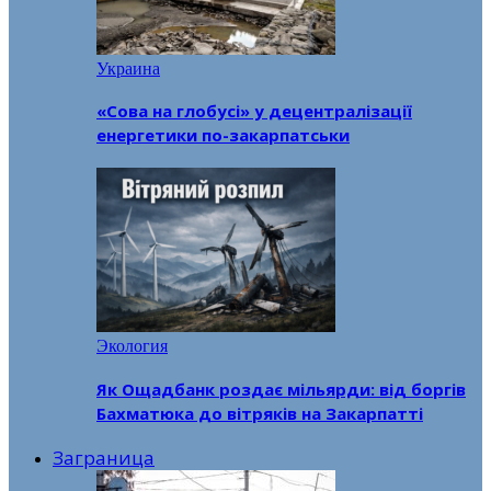
Украина
«Сова на глобусі» у децентралізації
енергетики по-закарпатськи
Экология
Як Ощадбанк роздає мільярди: від боргів
Бахматюка до вітряків на Закарпатті
Заграница