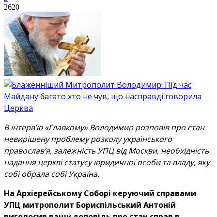
2620
В інтерв’ю «Главкому» Володимир розповів про стан
невирішену проблему розколу українського
православ’я, залежність УПЦ від Москви, необхідність
надання церкві статусу юридичної особи та владу, яку
собі обрала собі Україна.
На Архієрейському Соборі керуючий справами
УПЦ митрополит Бориспільський Антоній
виголосив вашу доповідь про стан справ в