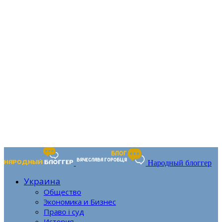
Народный блоггер
Украина
Общество
Экономика и Бизнес
Право і суд
История