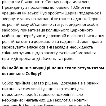
рішенням Священного Синоду направили лист
Президенту з проханням до ювілею 1025-річчя
Хрещення Київської Русі зробити Церкві подарунок і
звернути увагу на нагальні питання: надання Церкві
як релігійному об’єднанню статус юридичної особи;
заборону приватизації колишнього церковного
майна, що перебуває в державній власності; визнання
релігійної освіти державою та надання Церкві права
засновувати власні освітні заклади; необхідність
спільних зусиль щодо захисту суспільної моралі та
протидії пропаганді збочень та гріхів.
Які найбільш значущі рішення стали результатом
останнього Собору?
Собор прийняв багато рішень і документів з різних
питань, в тому числі і дещо екзотичних для
церковних людей старшого покоління, але
необхідних і нагальних. Це і екологія, і новітні
технології. Мені сподобалася якість документів.