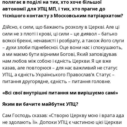
полягає в поділі на тих, хто хоче більшої
автономії для УПЦ МП, і тих, хто прагне до
тіснішого контакту з Московським патріархатом?
Дійсно, є сили, що бажають розколу в Церкві. Але ці
сили не з плоті і крові, ці сили – це диявол – батько
всякої брехні, ненависті і розбрату, а також його слуги
– духи злоби піднебесної. Оце вони нас і спокушають,
а ми маємо бути вірними Богові, Який заповідував
нам любов між собою і єдність Церкви. Я це вже
казав, але повторюся – для нас важливий не статус
УПЦ, а єдність Українського Православ’я. Статус –
питання другорядне, єдність – питання головне.
«Всі свої внутрішні питання ми вирішуємо самі»
Яким ви бачите майбутнє УПЦ?
Сам Господь сказав: «Створю Церкву мою і врата ада
не здолають Її». Допоки УПЦ є частиною цієї Церкви