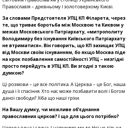
Православія – древньому і золотоверхому Києві.
За словами Предстоятеля УПЦ КП Філарета, через
те, що триває боротьба між Москвою та Києвом у
межах Московського Патріархату, «митрополиту
Володимиру без існування Київського Патріархату
не втриматися». Він говорить, що КП захищає УПЦ
від Москви своїм існуванням, бо якщо Москва піде
на крок позбавлення самостійності УПЦ – незгідні
просто перейдуть в УПЦ КП. Ви згодні з такою
думкою?
Ці розмови – це все політика. А Церква – це Бог, наша
душа і її спасіння. Хто нас може позбавити волі і Богом
даної свободи? Хіба що наші гріхи.
На Вашу думку, чи можливе об’єднання
православних церков? І що для цього потрібно?
Церква одна і єдина. І належимо ми до Неї не тільки