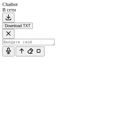
Chatbot
В сети
Download TXT