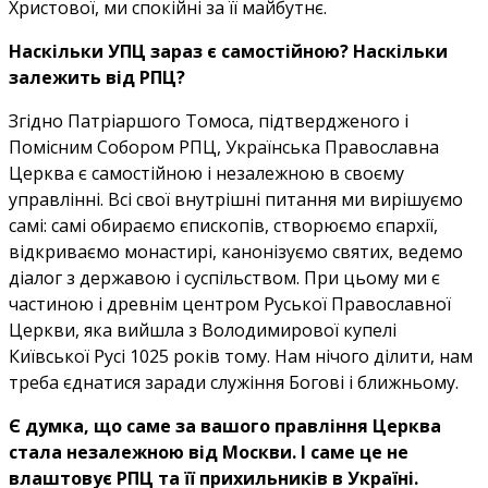
Христової, ми спокійні за її майбутнє.
Наскільки УПЦ зараз є самостійною? Наскільки
залежить від РПЦ?
Згідно Патріаршого Томоса, підтвердженого і
Помісним Собором РПЦ, Українська Православна
Церква є самостійною і незалежною в своєму
управлінні. Всі свої внутрішні питання ми вирішуємо
самі: самі обираємо єпископів, створюємо єпархії,
відкриваємо монастирі, канонізуємо святих, ведемо
діалог з державою і суспільством. При цьому ми є
частиною і древнім центром Руської Православної
Церкви, яка вийшла з Володимирової купелі
Київської Русі 1025 років тому. Нам нічого ділити, нам
треба єднатися заради служіння Богові і ближньому.
Є думка, що саме за вашого правління Церква
стала незалежною від Москви. І саме це не
влаштовує РПЦ та її прихильників в Україні.