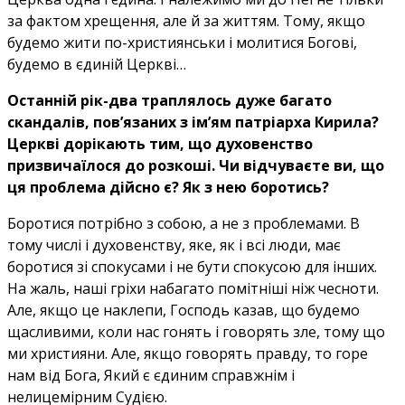
за фактом хрещення, але й за життям. Тому, якщо
будемо жити по-християнськи і молитися Богові,
будемо в єдиній Церкві…
Останній рік-два траплялось дуже багато
скандалів, пов’язаних з ім’ям патріарха Кирила?
Церкві дорікають тим, що духовенство
призвичаїлося до розкоші. Чи відчуваєте ви, що
ця проблема дійсно є? Як з нею боротись?
Боротися потрібно з собою, а не з проблемами. В
тому числі і духовенству, яке, як і всі люди, має
боротися зі спокусами і не бути спокусою для інших.
На жаль, наші гріхи набагато помітніші ніж чесноти.
Але, якщо це наклепи, Господь казав, що будемо
щасливими, коли нас гонять і говорять зле, тому що
ми християни. Але, якщо говорять правду, то горе
нам від Бога, Який є єдиним справжнім і
нелицемірним Судією.