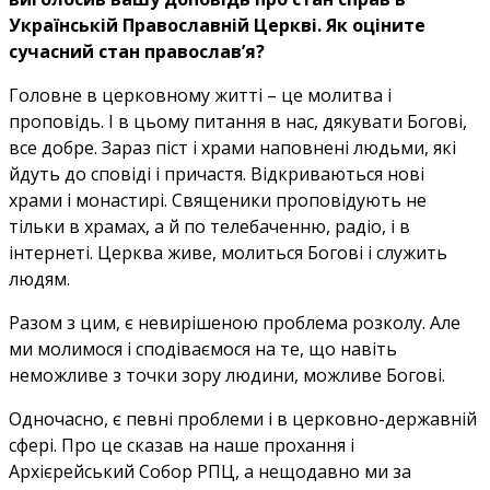
Українській Православній Церкві. Як оціните
сучасний стан православ’я?
Головне в церковному житті – це молитва і
проповідь. І в цьому питання в нас, дякувати Богові,
все добре. Зараз піст і храми наповнені людьми, які
йдуть до сповіді і причастя. Відкриваються нові
храми і монастирі. Священики проповідують не
тільки в храмах, а й по телебаченню, радіо, і в
інтернеті. Церква живе, молиться Богові і служить
людям.
Разом з цим, є невирішеною проблема розколу. Але
ми молимося і сподіваємося на те, що навіть
неможливе з точки зору людини, можливе Богові.
Одночасно, є певні проблеми і в церковно-державній
сфері. Про це сказав на наше прохання і
Архієрейський Собор РПЦ, а нещодавно ми за