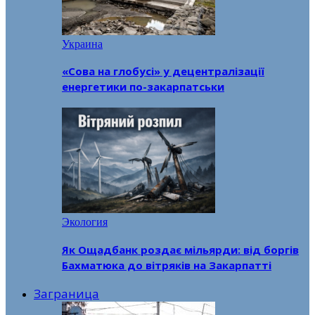
Украина
«Сова на глобусі» у децентралізації
енергетики по-закарпатськи
Экология
Як Ощадбанк роздає мільярди: від боргів
Бахматюка до вітряків на Закарпатті
Заграница