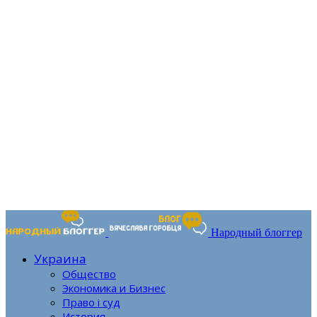
Народный блоггер
Украина
Общество
Экономика и Бизнес
Право і суд
История