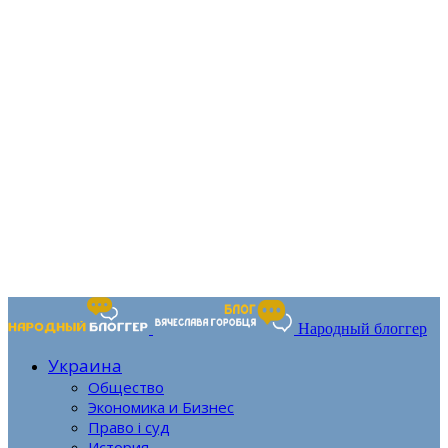
Народный блоггер
Украина
Общество
Экономика и Бизнес
Право і суд
История