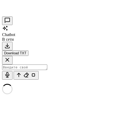
Таракановский форт 2021
30.09.2021
0
Chatbot
В сети
Download TXT