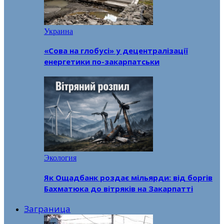
Украина
«Сова на глобусі» у децентралізації
енергетики по-закарпатськи
Экология
Як Ощадбанк роздає мільярди: від боргів
Бахматюка до вітряків на Закарпатті
Заграница