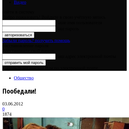
Видео
войти в систему
Добро пожаловать! Войдите в свою учётную запись
Ваше имя пользователя
Ваш пароль
Забыли пароль? получить помощь
восстановление пароля
Восстановите свой пароль
Ваш адрес электронной почты
Пароль будет выслан Вам по электронной почте.
Общество
Пообедали!
03.06.2012
0
1874