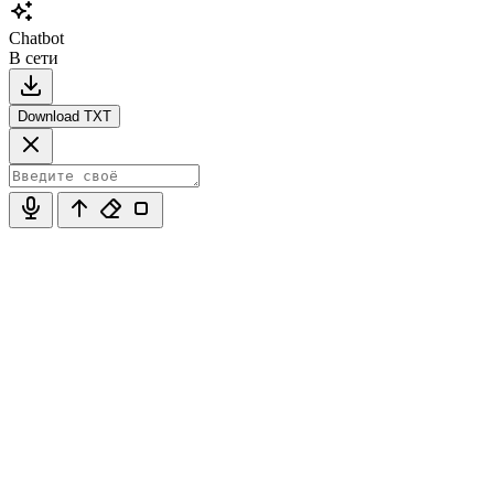
Chatbot
В сети
Download TXT