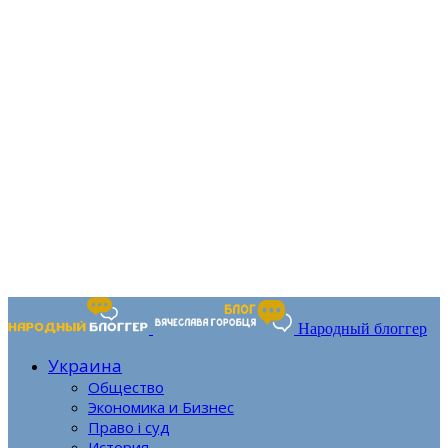
Народный блоггер
Украина
Общество
Экономика и Бизнес
Право і суд
История