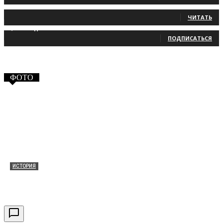
131
Читатели
ЧИТАТЬ
2,660
Подписчики
ПОДПИСАТЬСЯ
ФОТО
ИСТОРИЯ
Таракановский форт 2021
30.09.2021
0