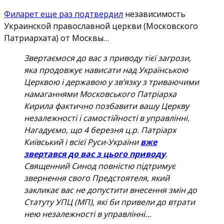
Филарет еще раз подтвердил
независимость
Украинской православной церкви (Московского
Патриархата) от Москвы…
Звертаємося до вас з приводу тієї загрози,
яка продовжує нависати над Українською
Церквою і державою у зв’язку з триваючими
намаганнями Московського Патріарха
Кирила фактично позбавити вашу Церкву
незалежності і самостійності в управлінні.
Нагадуємо, що 4 березня ц.р. Патріарх
Київський і всієї Руси-України
вже
звертався до вас з цього приводу
.
Священний Синод повністю підтримує
звернення свого Предстоятеля, який
закликає вас не допустити внесення змін до
Статуту УПЦ (МП), які би привели до втрати
нею незалежності в управлінні…