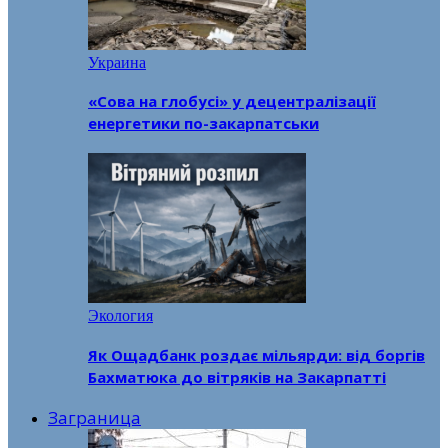
Украина
«Сова на глобусі» у децентралізації
енергетики по-закарпатськи
Экология
Як Ощадбанк роздає мільярди: від боргів
Бахматюка до вітряків на Закарпатті
Заграница