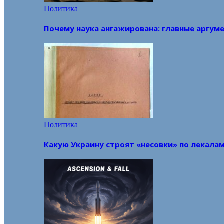
Политика
Почему наука ангажирована: главные аргум
Политика
Какую Украину строят «несовки» по лекала