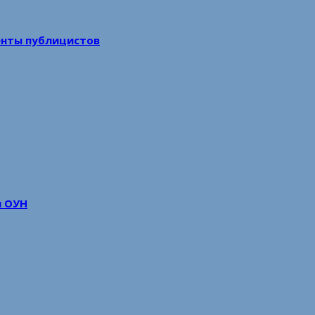
енты публицистов
м ОУН