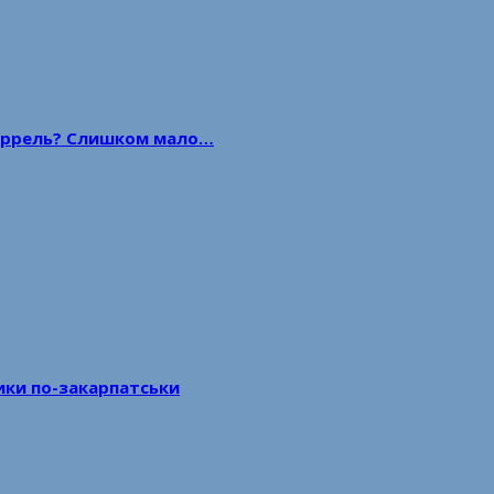
 баррель? Слишком мало…
тики по-закарпатськи