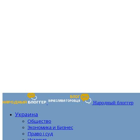
Народный блоггер
Украина
Общество
Экономика и Бизнес
Право і суд
История