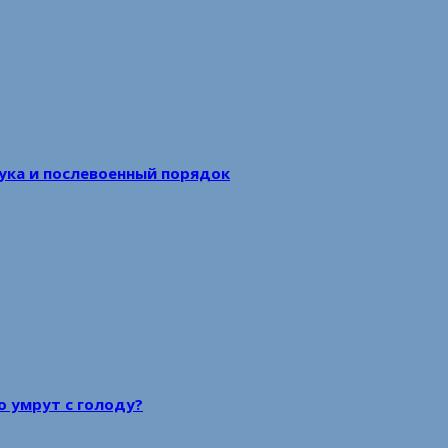
аука и послевоенный порядок
то умрут с голоду?