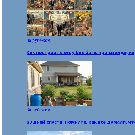
За рубежом
Как построить веру без бога: пропаганда, н
За рубежом
60 дней спустя: Помните, как все думали, ч