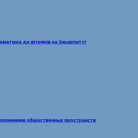
хматюка до вітряків на Закарпатті
рязнением общественных пространств