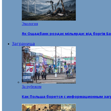
Экология
Як Ощадбанк роздає мільярди: від боргів Ба
Заграница
За рубежом
Как Польша борется с информационным заг