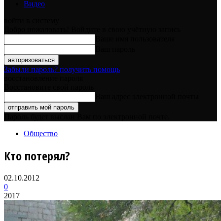
Видео
войти в систему
Добро пожаловать! Войдите в свою учётную запись
Ваше имя пользователя
Ваш пароль
Забыли пароль? получить помощь
восстановление пароля
Восстановите свой пароль
Ваш адрес электронной почты
Пароль будет выслан Вам по электронной почте.
Общество
Кто потерял?
02.10.2012
0
2017