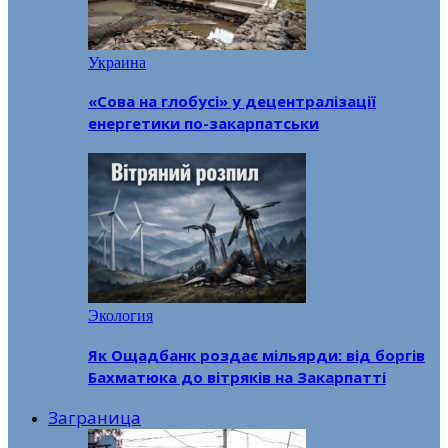
Украина
«Сова на глобусі» у децентралізації
енергетики по-закарпатськи
Экология
Як Ощадбанк роздає мільярди: від боргів
Бахматюка до вітряків на Закарпатті
Заграница