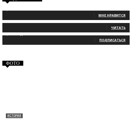
1,483
Фанаты
МНЕ НРАВИТСЯ
131
Читатели
ЧИТАТЬ
2,660
Подписчики
ПОДПИСАТЬСЯ
ФОТО
ИСТОРИЯ
Таракановский форт 2021
30.09.2021
0