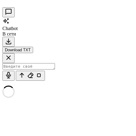
Chatbot
В сети
Download TXT