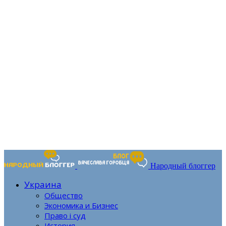
Народный блоггер
Украина
Общество
Экономика и Бизнес
Право і суд
История