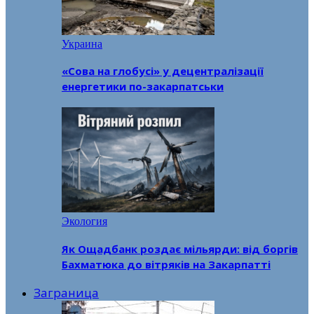
Украина
«Сова на глобусі» у децентралізації
енергетики по-закарпатськи
Экология
Як Ощадбанк роздає мільярди: від боргів
Бахматюка до вітряків на Закарпатті
Заграница