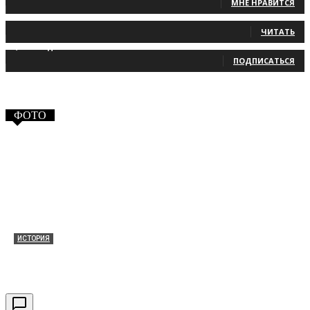
МНЕ НРАВИТСЯ
131
Читатели
ЧИТАТЬ
2,660
Подписчики
ПОДПИСАТЬСЯ
ФОТО
ИСТОРИЯ
Таракановский форт 2021
30.09.2021
0