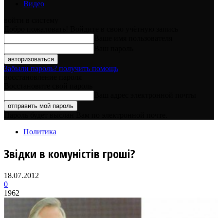
Видео
войти в систему
Добро пожаловать! Войдите в свою учётную запись
Ваше имя пользователя
Ваш пароль
Забыли пароль? получить помощь
восстановление пароля
Восстановите свой пароль
Ваш адрес электронной почты
Пароль будет выслан Вам по электронной почте.
Политика
Звідки в комуністів гроші?
18.07.2012
0
1962