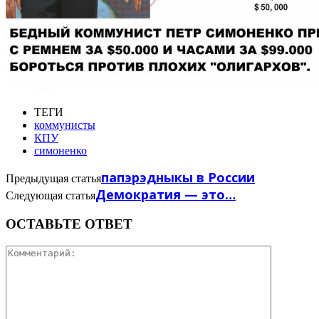
ТЕГИ
коммунисты
КПУ
симоненко
папэрэдныкы в России
Предыдущая статья
Демократия — это…
Следующая статья
ОСТАВЬТЕ ОТВЕТ