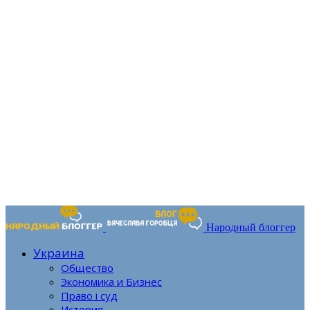
Народный блоггер
Украина
Общество
Экономика и Бизнес
Право і суд
История