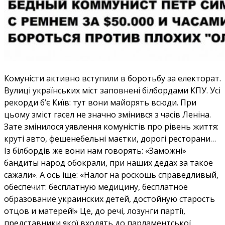
Комуністи активно вступили в боротьбу за електорат.
Вулиці українських міст заповнені білбордами КПУ. Усі
рекорди б’є Київ: тут вони майорять всюди. При
цьому зміст гасел не значно змінився з часів Леніна.
Зате змінилося уявлення комуністів про рівень життя:
круті авто, фешенебельні маєтки, дорогі ресторани…
Із білбордів же вони нам говорять: «Заможні»
бандиты народ обокрали, при наших дедах за такое
сажали». А ось іще: «Налог на роскошь справедливый,
обеспечит: бесплатную медицину, бесплатное
образование украинских детей, достойную старость
отцов и матерей!» Це, до речі, лозунги партії,
представники якої входять до парламентської