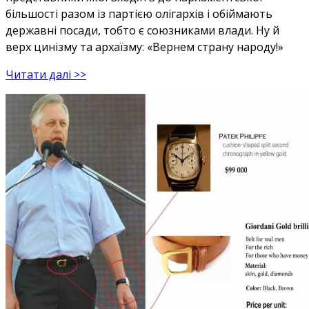
більшості разом із партією олігархів і обіймають
державні посади, тобто є союзниками влади. Ну й
верх цинізму та архаїзму: «Вернем страну народу!»
Читати далі >>