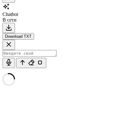
Chatbot
В сети
Download TXT