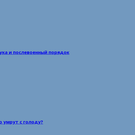
аука и послевоенный порядок
то умрут с голоду?