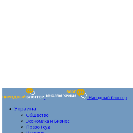
Народный блоггер
Украина
Общество
Экономика и Бизнес
Право і суд
История