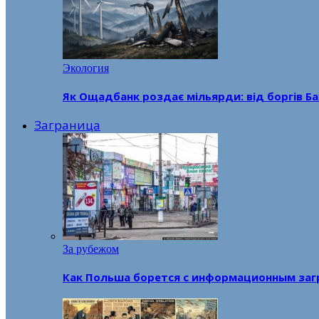
Экология
Як Ощадбанк роздає мільярди: від боргів Ба
Заграница
За рубежом
Как Польша борется с информационным заг