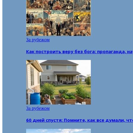
За рубежом
Как построить веру без бога: пропаганда, н
За рубежом
60 дней спустя: Помните, как все думали, ч