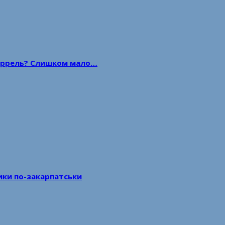
 баррель? Слишком мало…
тики по-закарпатськи