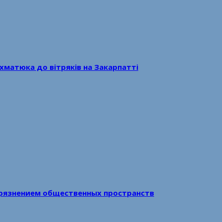
хматюка до вітряків на Закарпатті
рязнением общественных пространств