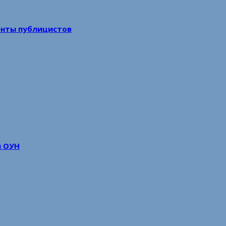
енты публицистов
м ОУН