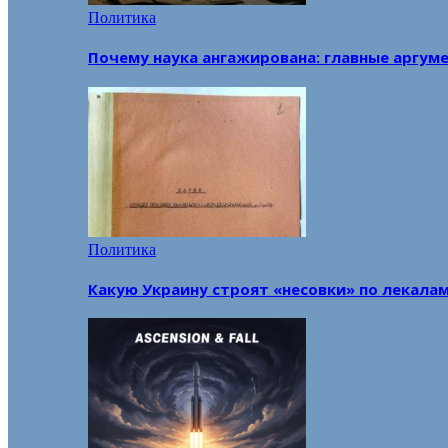
Политика
Почему наука ангажирована: главные аргум
Политика
Какую Украину строят «несовки» по лекала