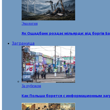
Экология
Як Ощадбанк роздає мільярди: від боргів Ба
Заграница
За рубежом
Как Польша борется с информационным заг