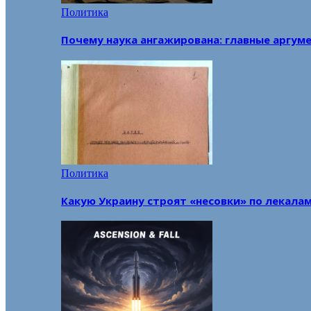
Политика
Почему наука ангажирована: главные аргум
Политика
Какую Украину строят «несовки» по лекала