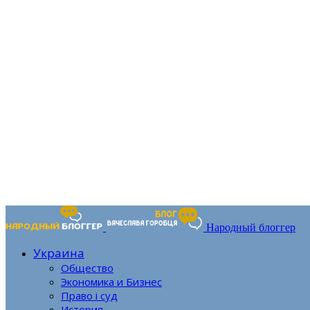
Народный блоггер
Украина
Общество
Экономика и Бизнес
Право і суд
История