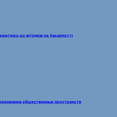
хматюка до вітряків на Закарпатті
рязнением общественных пространств