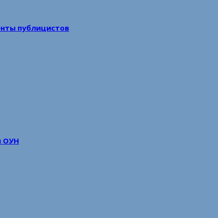
енты публицистов
м ОУН