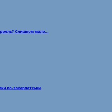
 баррель? Слишком мало…
тики по-закарпатськи