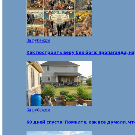
За рубежом
Как построить веру без бога: пропаганда, н
За рубежом
60 дней спустя: Помните, как все думали, ч