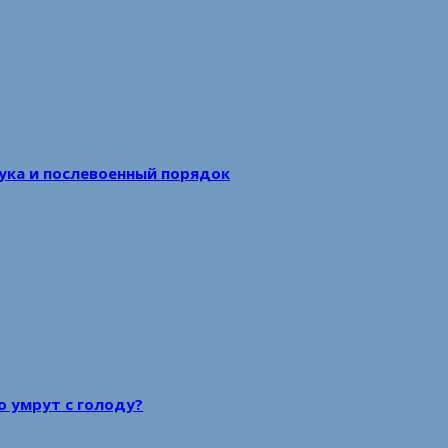
аука и послевоенный порядок
то умрут с голоду?