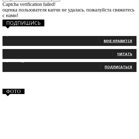
Captcha verification failed!
оценка пользователя капчи не удалась. пожалуйста свяжитесь
с нами!
ПОДПИШИСЬ
1,483
Фанаты
МНЕ НРАВИТСЯ
131
Читатели
ЧИТАТЬ
2,660
Подписчики
ПОДПИСАТЬСЯ
ФОТО