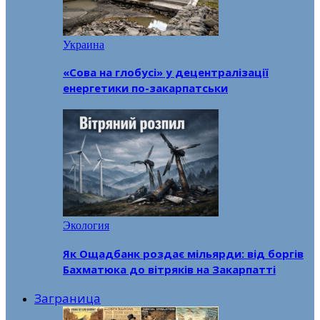
Украина
«Сова на глобусі» у децентралізації
енергетики по-закарпатськи
Экология
Як Ощадбанк роздає мільярди: від боргів
Бахматюка до вітряків на Закарпатті
Заграница