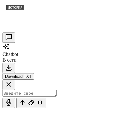
ИСТОРИЯ
Таракановский форт 2021
30.09.2021
0
Chatbot
В сети
Download TXT