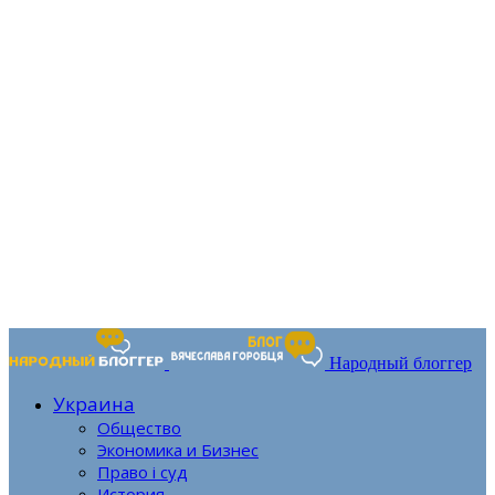
Народный блоггер
Украина
Общество
Экономика и Бизнес
Право і суд
История