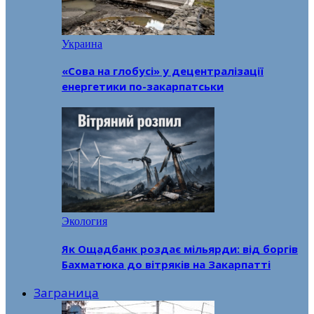
Украина
«Сова на глобусі» у децентралізації
енергетики по-закарпатськи
Экология
Як Ощадбанк роздає мільярди: від боргів
Бахматюка до вітряків на Закарпатті
Заграница