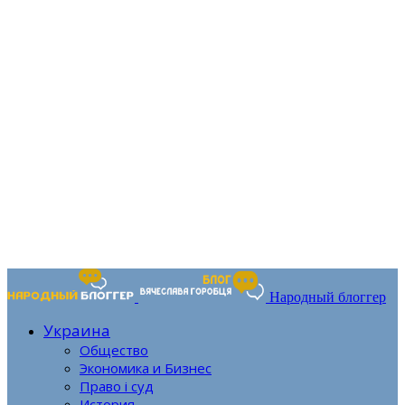
Народный блоггер
Украина
Общество
Экономика и Бизнес
Право і суд
История