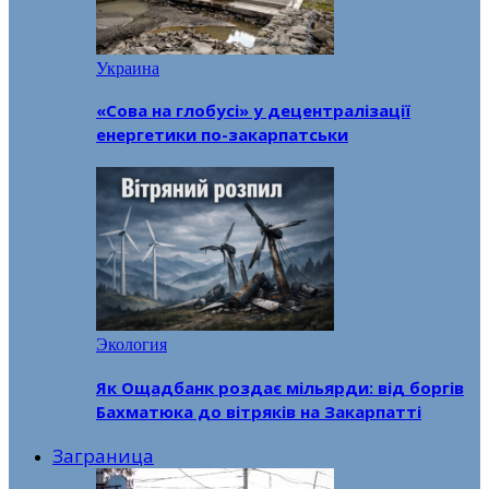
Украина
«Сова на глобусі» у децентралізації
енергетики по-закарпатськи
Экология
Як Ощадбанк роздає мільярди: від боргів
Бахматюка до вітряків на Закарпатті
Заграница