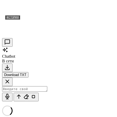
ИСТОРИЯ
Таракановский форт 2021
30.09.2021
0
Chatbot
В сети
Download TXT