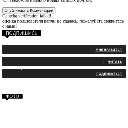
Уведомлять меня о новых записях почтой.
Captcha verification failed!
оценка пользователя капчи не удалась. пожалуйста свяжитесь
с нами!
ПОДПИШИСЬ
1,483
Фанаты
МНЕ НРАВИТСЯ
131
Читатели
ЧИТАТЬ
2,660
Подписчики
ПОДПИСАТЬСЯ
ФОТО