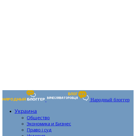
Народный блоггер
Украина
Общество
Экономика и Бизнес
Право і суд
История