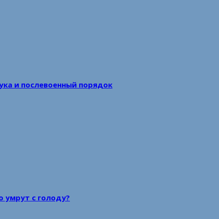
аука и послевоенный порядок
то умрут с голоду?