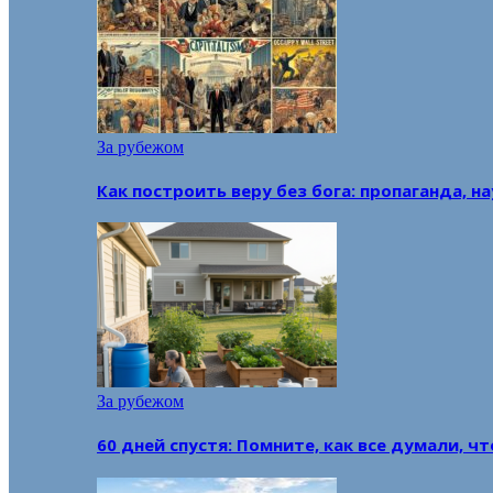
За рубежом
Как построить веру без бога: пропаганда, н
За рубежом
60 дней спустя: Помните, как все думали, ч