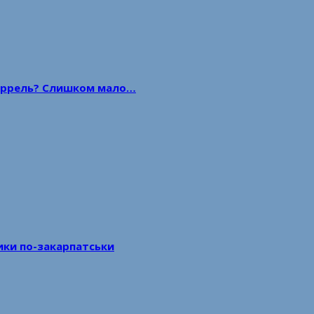
 баррель? Слишком мало…
тики по-закарпатськи