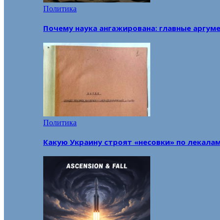
Политика
Почему наука ангажирована: главные аргум
Политика
Какую Украину строят «несовки» по лекала