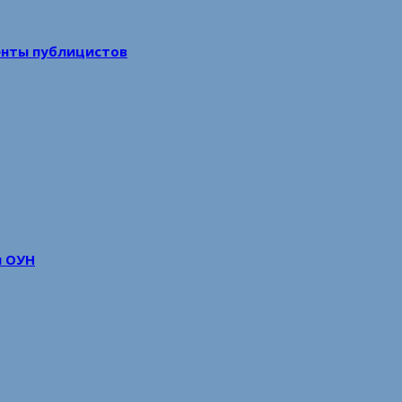
енты публицистов
м ОУН