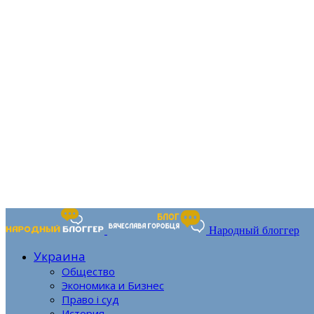
Народный блоггер
Украина
Общество
Экономика и Бизнес
Право і суд
История