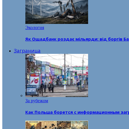
Экология
Як Ощадбанк роздає мільярди: від боргів Ба
Заграница
За рубежом
Как Польша борется с информационным заг