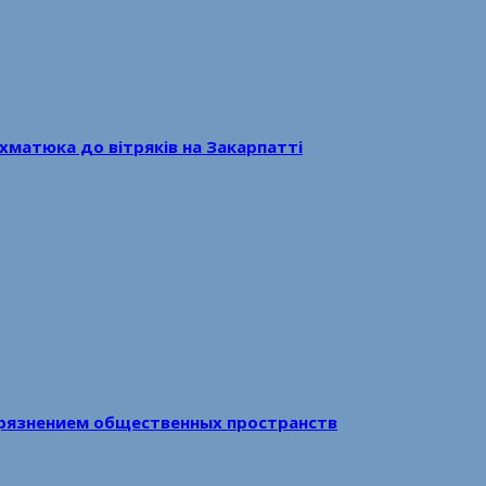
хматюка до вітряків на Закарпатті
рязнением общественных пространств