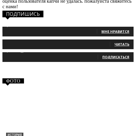
оценка пользователя капчи не удалась. пожалуйста свяжитесь
с нами!
ПОДПИШИСЬ
1,483
Фанаты
МНЕ НРАВИТСЯ
131
Читатели
ЧИТАТЬ
2,660
Подписчики
ПОДПИСАТЬСЯ
ФОТО
ИСТОРИЯ