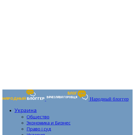
Народный блоггер
Украина
Общество
Экономика и Бизнес
Право і суд
История