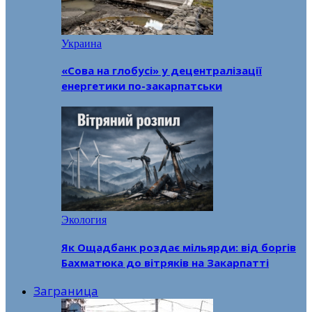
Украина
«Сова на глобусі» у децентралізації
енергетики по-закарпатськи
Экология
Як Ощадбанк роздає мільярди: від боргів
Бахматюка до вітряків на Закарпатті
Заграница