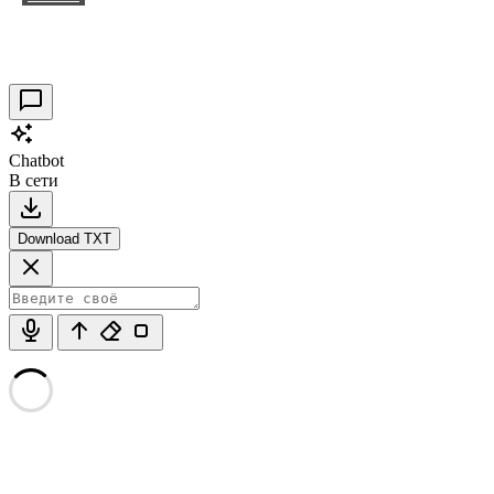
Таракановский форт 2021
30.09.2021
0
Chatbot
В сети
Download TXT