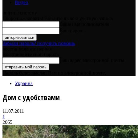
Видео
войти в систему
Добро пожаловать! Войдите в свою учётную запись
Ваше имя пользователя
Ваш пароль
Забыли пароль? получить помощь
восстановление пароля
Восстановите свой пароль
Ваш адрес электронной почты
Пароль будет выслан Вам по электронной почте.
Украина
Дом с удобствами
11.07.2011
1
2065