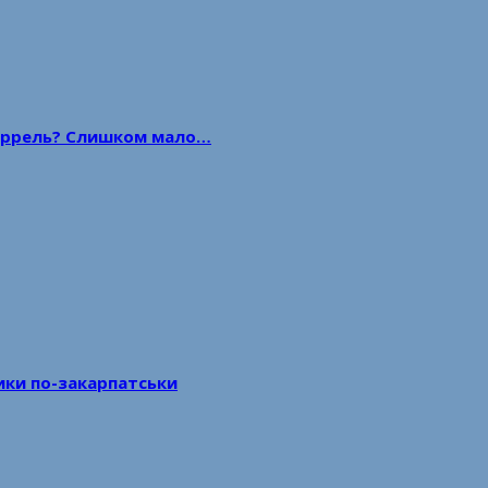
 баррель? Слишком мало…
тики по-закарпатськи