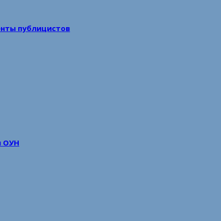
енты публицистов
м ОУН