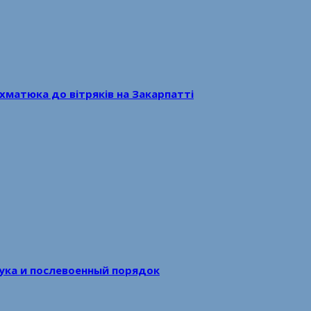
хматюка до вітряків на Закарпатті
аука и послевоенный порядок