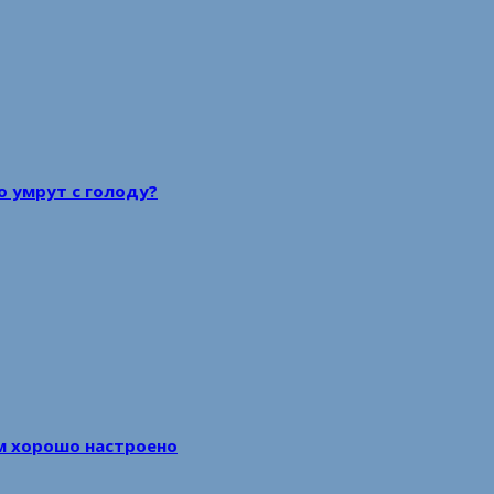
то умрут с голоду?
м хорошо настроено