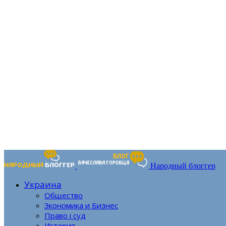
Народный блоггер
Украина
Общество
Экономика и Бизнес
Право і суд
История