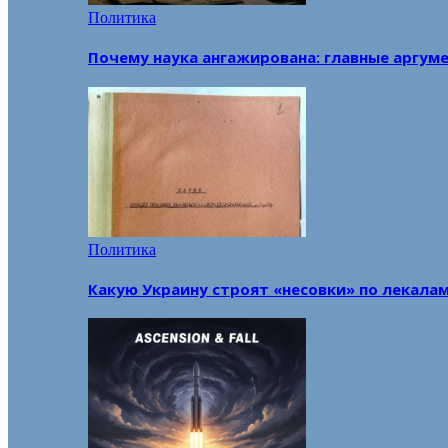
Политика
Почему наука ангажирована: главные аргум
Политика
Какую Украину строят «несовки» по лекала