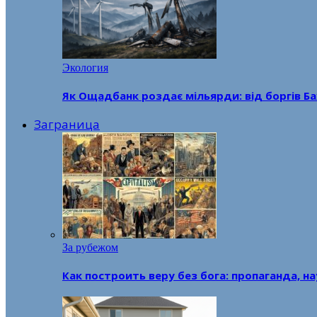
Экология
Як Ощадбанк роздає мільярди: від боргів Ба
Заграница
За рубежом
Как построить веру без бога: пропаганда, н