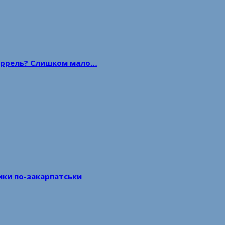
 баррель? Слишком мало…
тики по-закарпатськи