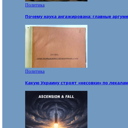
Политика
Почему наука ангажирована: главные аргум
Политика
Какую Украину строят «несовки» по лекала