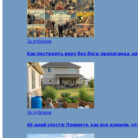
За рубежом
Как построить веру без бога: пропаганда, н
За рубежом
60 дней спустя: Помните, как все думали, ч