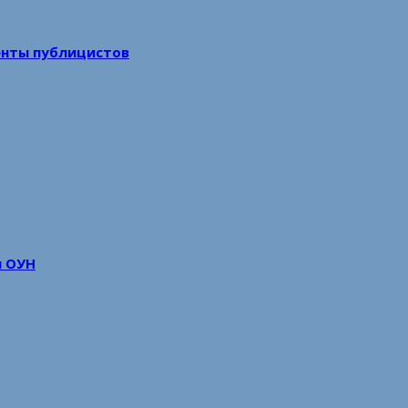
енты публицистов
м ОУН