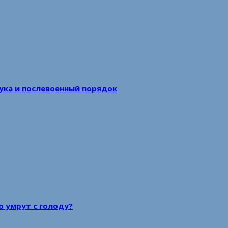
аука и послевоенный порядок
то умрут с голоду?