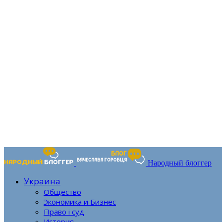
Народный блоггер
Украина
Общество
Экономика и Бизнес
Право і суд
История