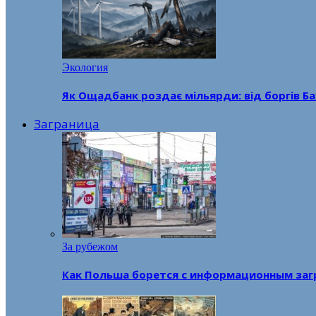
Экология
Як Ощадбанк роздає мільярди: від боргів Ба
Заграница
За рубежом
Как Польша борется с информационным заг