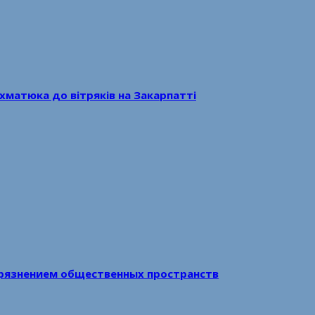
хматюка до вітряків на Закарпатті
рязнением общественных пространств