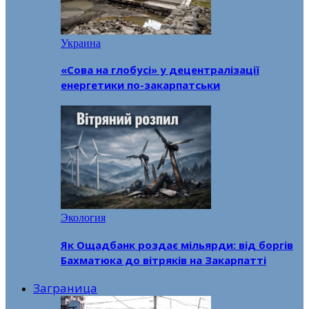
Украина
«Сова на глобусі» у децентралізації
енергетики по-закарпатськи
Экология
Як Ощадбанк роздає мільярди: від боргів
Бахматюка до вітряків на Закарпатті
Заграница