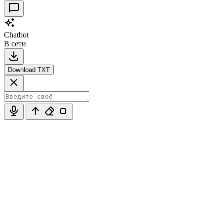
Chatbot
В сети
Download TXT