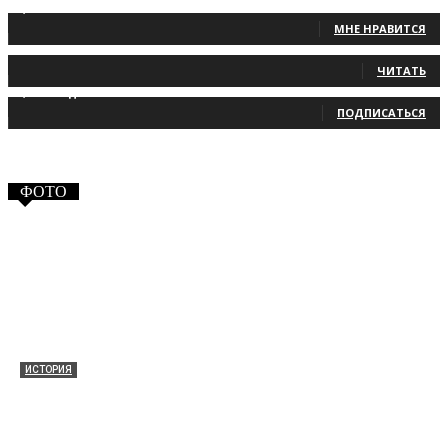
1,483
Фанаты
МНЕ НРАВИТСЯ
131
Читатели
ЧИТАТЬ
2,660
Подписчики
ПОДПИСАТЬСЯ
ФОТО
ИСТОРИЯ
Таракановский форт 2021
30.09.2021
0