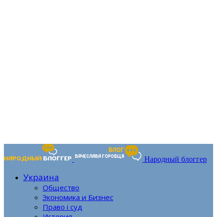
Народный блоггер
Украина
Общество
Экономика и Бизнес
Право і суд
История