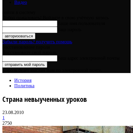
Видео
войти в систему
Добро пожаловать! Войдите в свою учётную запись
Ваше имя пользователя
Ваш пароль
Забыли пароль? получить помощь
восстановление пароля
Восстановите свой пароль
Ваш адрес электронной почты
Пароль будет выслан Вам по электронной почте.
История
Политика
Страна невыученных уроков
23.08.2010
1
2750