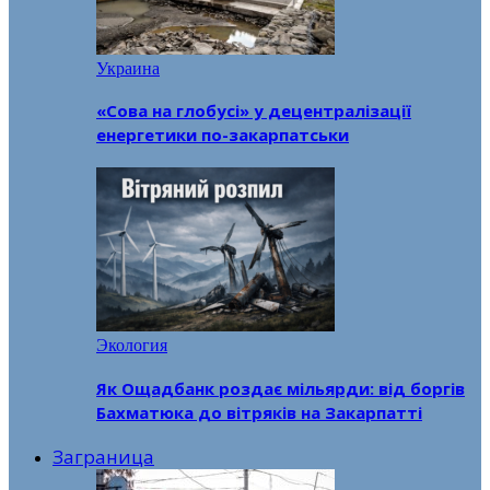
Украина
«Сова на глобусі» у децентралізації
енергетики по-закарпатськи
Экология
Як Ощадбанк роздає мільярди: від боргів
Бахматюка до вітряків на Закарпатті
Заграница