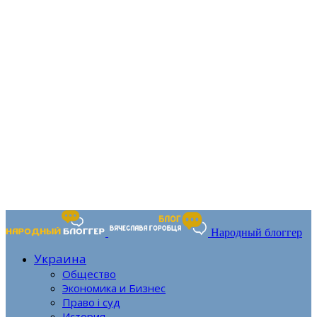
Народный блоггер
Украина
Общество
Экономика и Бизнес
Право і суд
История