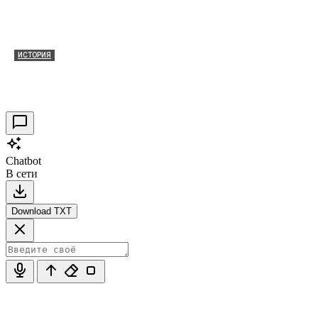
ИСТОРИЯ
Таракановский форт 2021
30.09.2021
0
Chatbot
В сети
Download TXT