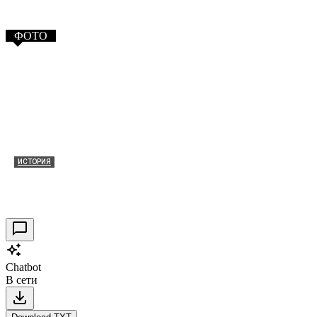
ФОТО
ИСТОРИЯ
Таракановский форт 2021
30.09.2021
0
Chatbot
В сети