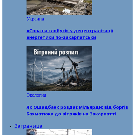
Украина
«Сова на глобусі» у децентралізації
енергетики по-закарпатськи
Экология
Як Ощадбанк роздає мільярди: від боргів
Бахматюка до вітряків на Закарпатті
Заграница