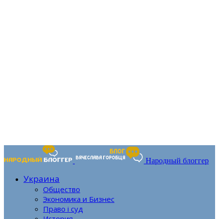
Народный блоггер
Украина
Общество
Экономика и Бизнес
Право і суд
История