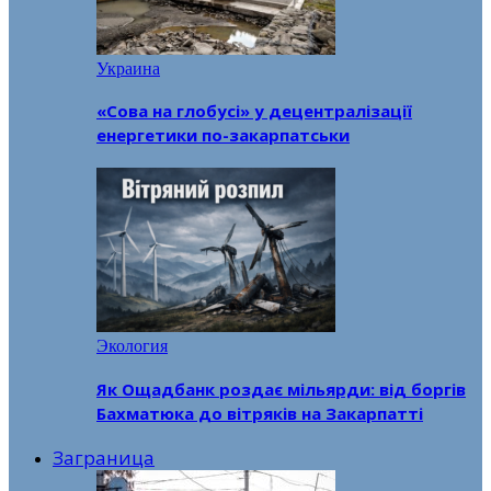
Украина
«Сова на глобусі» у децентралізації
енергетики по-закарпатськи
Экология
Як Ощадбанк роздає мільярди: від боргів
Бахматюка до вітряків на Закарпатті
Заграница