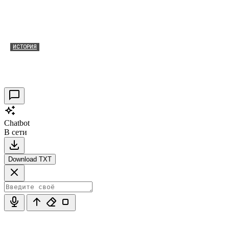
ИСТОРИЯ
Таракановский форт 2021
30.09.2021
0
Chatbot
В сети
Download TXT