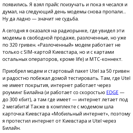
появились. Я взял прайс поизучать и пока я чесался и
думал, на следующий день модемы снова пропали…
Ну да ладно — значит не судьба.
А сегодня я оказался на радиорынке, где увидел эти
модемы в свободной продаже, разлоченные, но уже
по 320 гривен. «Разлоченный» модем работает не
только с SIM-картой Киевстара, но и с картами
остальных операторов, кроме life) и MTC-коннект.
Приобрел модем и стартовый пакет Utel за 50 гривен
и радостно побежал домой тестировать. Там, где Utel
не имеет покрытия, интернет работает через
роуминг Билайна (и работает со скоростью
EDGE
—
до 300 кбит), а там где имеет — интернет летает под
2 мегабита! Также в комплекте с модемом шла
карточка Киевстара «Мобильный интернет», поэтому
я протестил интернет от Киевстара и Utel через
Билайн.