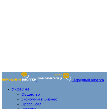
Народный блоггер
Украина
Общество
Экономика и Бизнес
Право і суд
История