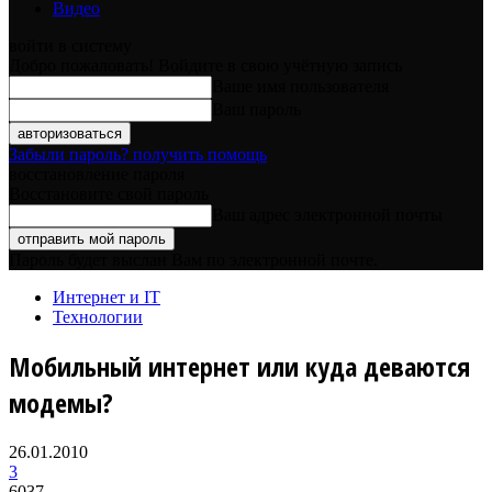
Видео
войти в систему
Добро пожаловать! Войдите в свою учётную запись
Ваше имя пользователя
Ваш пароль
Забыли пароль? получить помощь
восстановление пароля
Восстановите свой пароль
Ваш адрес электронной почты
Пароль будет выслан Вам по электронной почте.
Интернет и IT
Технологии
Мобильный интернет или куда деваются
модемы?
26.01.2010
3
6037