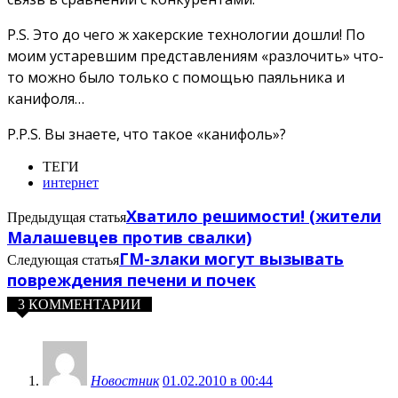
P.S. Это до чего ж хакерские технологии дошли! По
моим устаревшим представлениям «разлочить» что-
то можно было только с помощью паяльника и
канифоля…
P.P.S. Вы знаете, что такое «канифоль»?
ТЕГИ
интернет
Хватило решимости! (жители
Предыдущая статья
Малашевцев против свалки)
ГМ-злаки могут вызывать
Следующая статья
повреждения печени и почек
3 КОММЕНТАРИИ
Новостник
01.02.2010 в 00:44