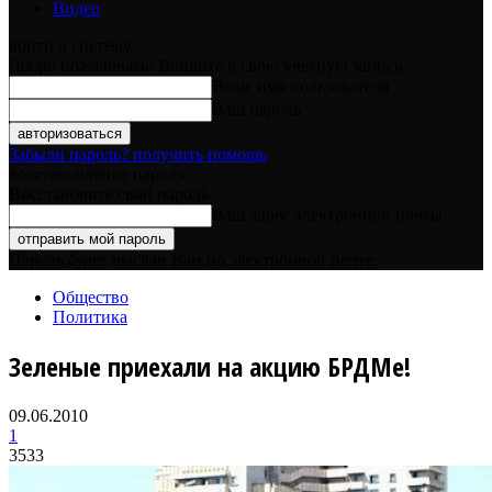
Видео
войти в систему
Добро пожаловать! Войдите в свою учётную запись
Ваше имя пользователя
Ваш пароль
Забыли пароль? получить помощь
восстановление пароля
Восстановите свой пароль
Ваш адрес электронной почты
Пароль будет выслан Вам по электронной почте.
Общество
Политика
Зеленые приехали на акцию БРДМе!
09.06.2010
1
3533