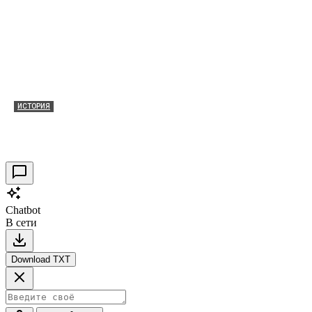
ИСТОРИЯ
Таракановский форт 2021
30.09.2021
0
Chatbot
В сети
Download TXT