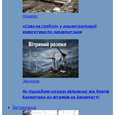
Украина
«Сова на глобусі» у децентралізації
енергетики по-закарпатськи
Экология
Як Ощадбанк роздає мільярди: від боргів
Бахматюка до вітряків на Закарпатті
Заграница