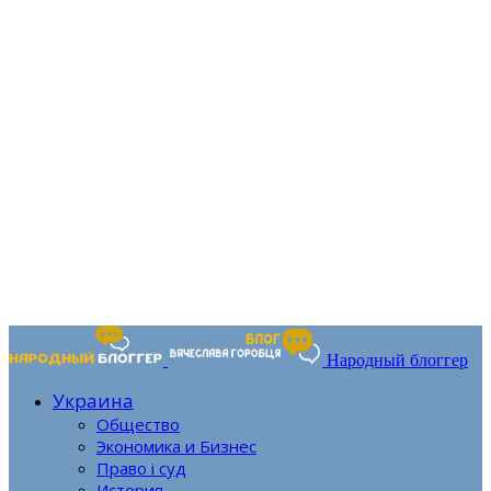
Народный блоггер
Украина
Общество
Экономика и Бизнес
Право і суд
История