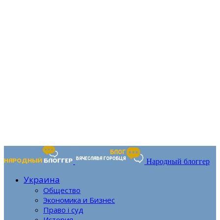
Народный блоггер
Украина
Общество
Экономика и Бизнес
Право і суд
История