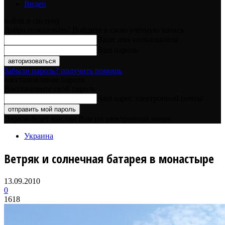
Видео
войти в систему
Добро пожаловать! Войдите в свою учётную запись
Ваше имя пользователя
Ваш пароль
Забыли пароль? получить помощь
восстановление пароля
Восстановите свой пароль
Ваш адрес электронной почты
Пароль будет выслан Вам по электронной почте.
Украина
Ветряк и солнечная батарея в монастыре
13.09.2010
0
1618