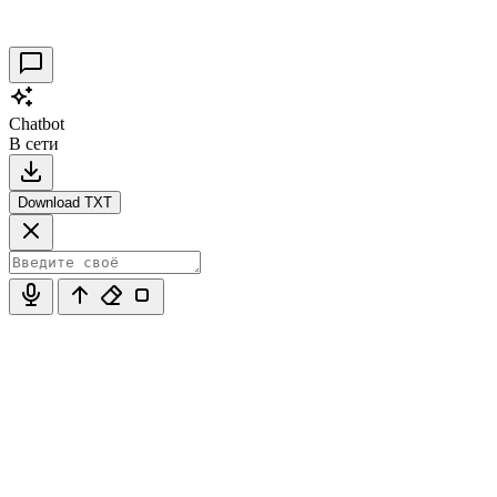
30.09.2021
0
Chatbot
В сети
Download TXT