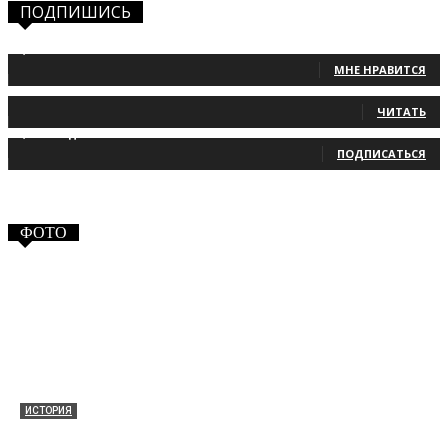
ПОДПИШИСЬ
1,483
Фанаты
МНЕ НРАВИТСЯ
131
Читатели
ЧИТАТЬ
2,660
Подписчики
ПОДПИСАТЬСЯ
ФОТО
ИСТОРИЯ
Таракановский форт 2021