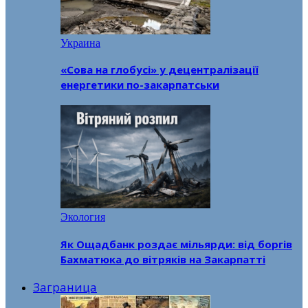
Украина
«Сова на глобусі» у децентралізації
енергетики по-закарпатськи
Экология
Як Ощадбанк роздає мільярди: від боргів
Бахматюка до вітряків на Закарпатті
Заграница