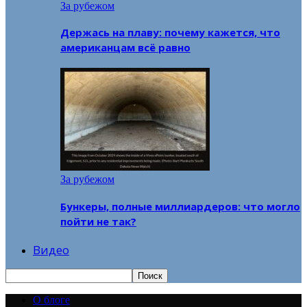
За рубежом
Держась на плаву: почему кажется, что
американцам всё равно
За рубежом
Бункеры, полные миллиардеров: что могло
пойти не так?
Видео
О блоге