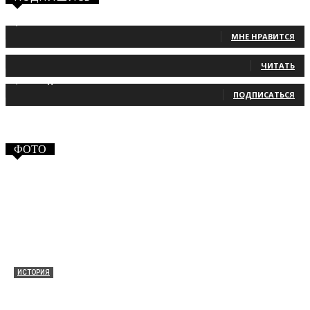
1,483
Фанаты
МНЕ НРАВИТСЯ
131
Читатели
ЧИТАТЬ
2,660
Подписчики
ПОДПИСАТЬСЯ
ФОТО
ИСТОРИЯ
Таракановский форт 2021
30.09.2021
0