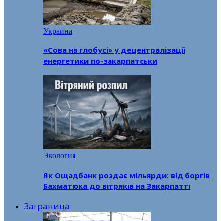
Украина
«Сова на глобусі» у децентралізації
енергетики по-закарпатськи
Экология
Як Ощадбанк роздає мільярди: від боргів
Бахматюка до вітряків на Закарпатті
Заграница