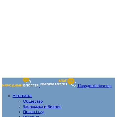
Народный блоггер
Украина
Общество
Экономика и Бизнес
Право і суд
История