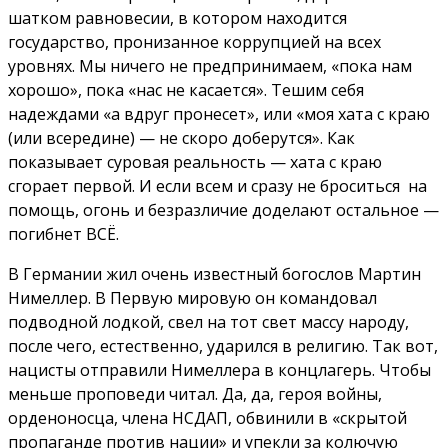
шатком равновесии, в котором находится
государство, пронизанное коррупцией на всех
уровнях. Мы ничего не предпринимаем, «пока нам
хорошо», пока «нас не касается». Тешим себя
надеждами «а вдруг пронесет», или «моя хата с краю
(или всередине) — не скоро доберутся». Как
показывает суровая реальность — хата с краю
сгорает первой. И если всем и сразу не броситься на
помощь, огонь и безразличие доделают остальное —
погибнет ВСЁ.
В Германии жил очень известный богослов Мартин
Нимеллер. В Первую мировую он командовал
подводной лодкой, свел на тот свет массу народу,
после чего, естественно, ударился в религию. Так вот,
нацисты отправили Нимеллера в концлагерь. Чтобы
меньше проповеди читал. Да, да, героя войны,
орденоносца, члена НСДАП, обвинили в «скрытой
пропаганде против нации» и упекли за колючую