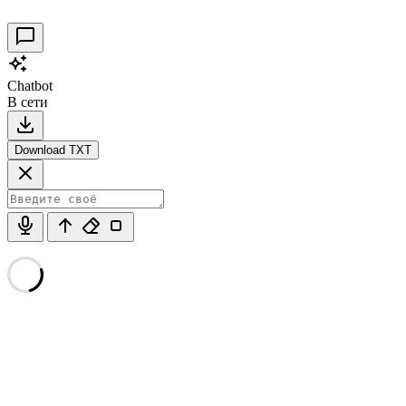
Chatbot
В сети
Download TXT