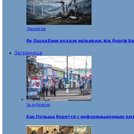
Экология
Як Ощадбанк роздає мільярди: від боргів Ба
Заграница
За рубежом
Как Польша борется с информационным заг