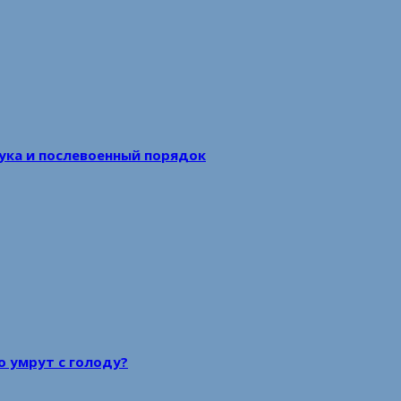
аука и послевоенный порядок
то умрут с голоду?