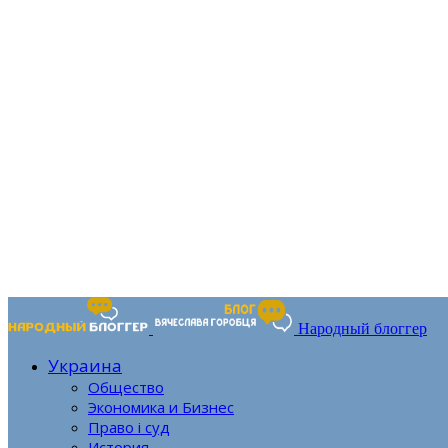
Народный блоггер
Украина
Общество
Экономика и Бизнес
Право і суд
История