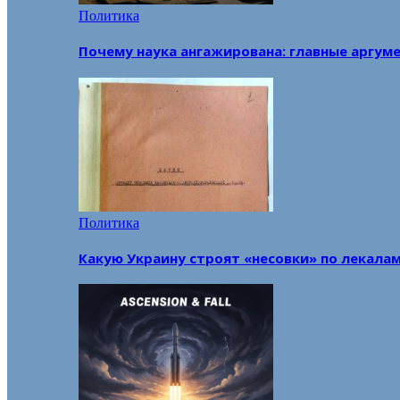
Политика
Почему наука ангажирована: главные аргум
Политика
Какую Украину строят «несовки» по лекала