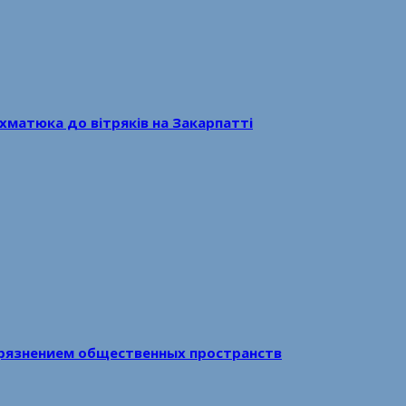
хматюка до вітряків на Закарпатті
рязнением общественных пространств