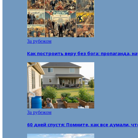
За рубежом
Как построить веру без бога: пропаганда, н
За рубежом
60 дней спустя: Помните, как все думали, ч