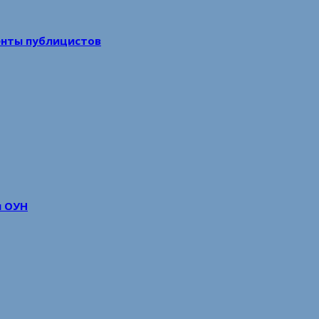
енты публицистов
м ОУН