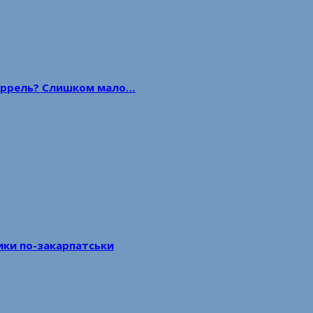
 баррель? Слишком мало…
тики по-закарпатськи