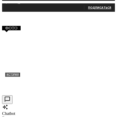
2,660
Подписчики
ПОДПИСАТЬСЯ
ФОТО
ИСТОРИЯ
Таракановский форт 2021
30.09.2021
0
Chatbot