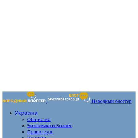
Народный блоггер
Украина
Общество
Экономика и Бизнес
Право і суд
История