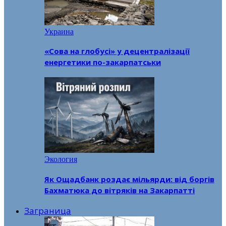
Украина
«Сова на глобусі» у децентралізації
енергетики по-закарпатськи
Экология
Як Ощадбанк роздає мільярди: від боргів
Бахматюка до вітряків на Закарпатті
Заграница