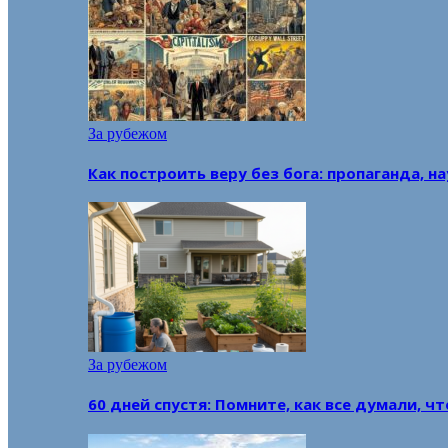
За рубежом
Как построить веру без бога: пропаганда, н
За рубежом
60 дней спустя: Помните, как все думали, ч