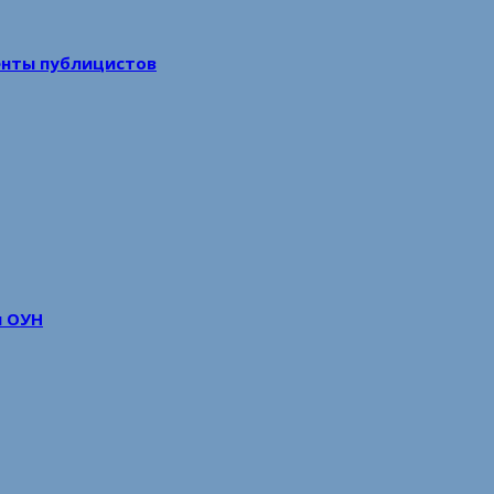
енты публицистов
м ОУН