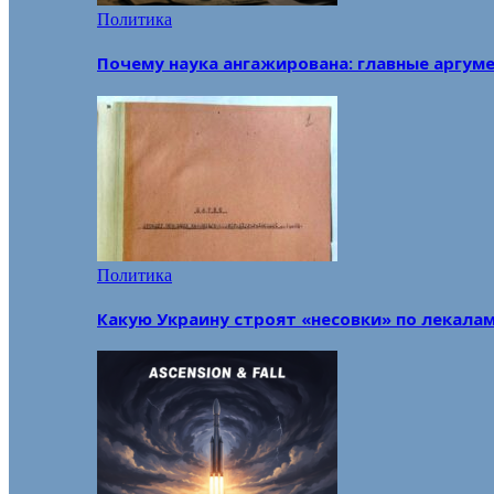
Политика
Почему наука ангажирована: главные аргум
Политика
Какую Украину строят «несовки» по лекала