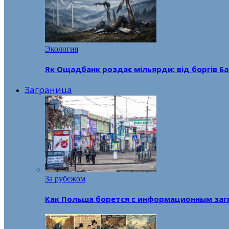
Экология
Як Ощадбанк роздає мільярди: від боргів Ба
Заграница
За рубежом
Как Польша борется с информационным заг