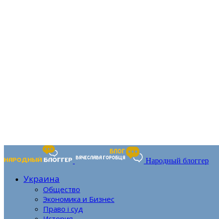
Народный блоггер
Украина
Общество
Экономика и Бизнес
Право і суд
История