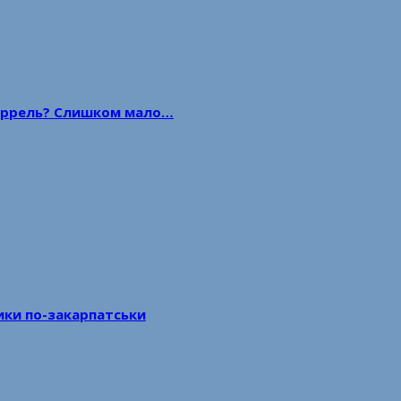
 баррель? Слишком мало…
тики по-закарпатськи