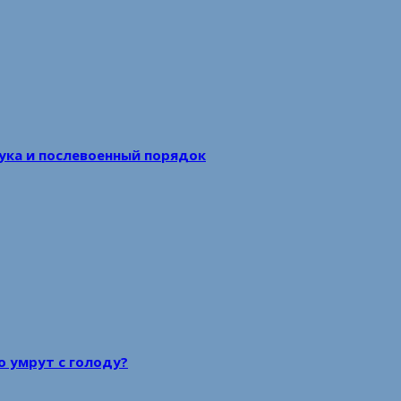
аука и послевоенный порядок
то умрут с голоду?