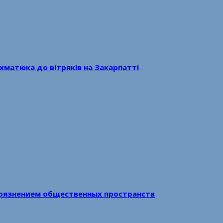
хматюка до вітряків на Закарпатті
рязнением общественных пространств