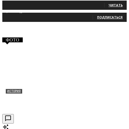
ЧИТАТЬ
2,660
Подписчики
ПОДПИСАТЬСЯ
ФОТО
ИСТОРИЯ
Таракановский форт 2021
30.09.2021
0