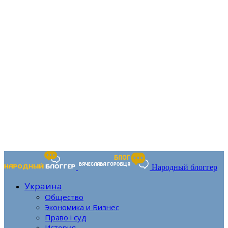
Народный блоггер
Украина
Общество
Экономика и Бизнес
Право і суд
История