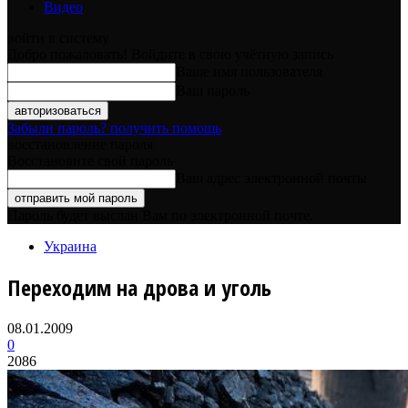
Видео
войти в систему
Добро пожаловать! Войдите в свою учётную запись
Ваше имя пользователя
Ваш пароль
Забыли пароль? получить помощь
восстановление пароля
Восстановите свой пароль
Ваш адрес электронной почты
Пароль будет выслан Вам по электронной почте.
Украина
Переходим на дрова и уголь
08.01.2009
0
2086