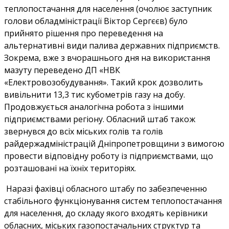
теплопостачання для населення (очолює заступник
голови обладміністрації Віктор Сергєєв) було
прийнято рішення про переведення на
альтернативні види палива державних підприємств.
Зокрема, вже з вчорашнього дня на використання
мазуту переведено ДП «НВК
«Електровозобудування». Такий крок дозволить
вивільнити 13,3 тис кубометрів газу на добу.
Продовжується аналогічна робота з іншими
підприємствами регіону. Обласний штаб також
звернувся до всіх міських голів та голів
райдержадміністрацій Дніпропетровщини з вимогою
провести відповідну роботу із підприємствами, що
розташовані на їхніх територіях.
Наразі фахівці обласного штабу по забезпеченню
стабільного функціонування систем теплопостачання
для населення, до складу якого входять керівники
обласних, міських газопостачальних структур та