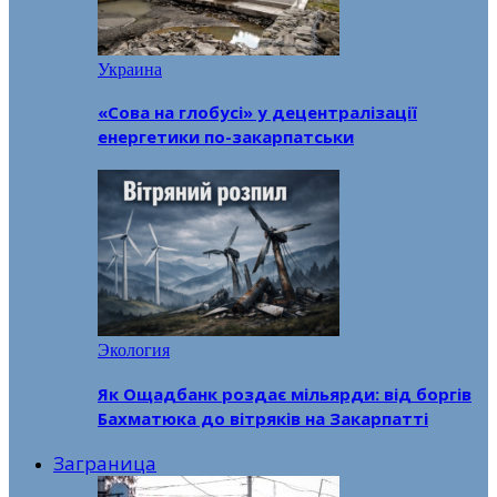
Украина
«Сова на глобусі» у децентралізації
енергетики по-закарпатськи
Экология
Як Ощадбанк роздає мільярди: від боргів
Бахматюка до вітряків на Закарпатті
Заграница