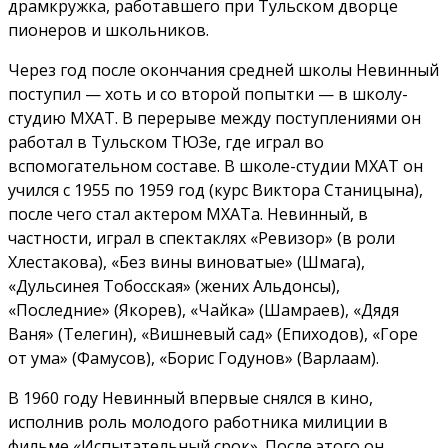
драмкружка, работавшего при Тульском дворце
пионеров и школьников.
Через год после окончания средней школы Невинный
поступил — хоть и со второй попытки — в школу-
студию МХАТ. В перерыве между поступлениями он
работал в Тульском ТЮЗе, где играл во
вспомогательном составе. В школе-студии МХАТ он
учился с 1955 по 1959 год (курс Виктора Станицына),
после чего стал актером МХАТа. Невинный, в
частности, играл в спектаклях «Ревизор» (в роли
Хлестакова), «Без вины виноватые» (Шмага),
«Дульсинея Тобосская» (жених Альдонсы),
«Последние» (Якорев), «Чайка» (Шамраев), «Дядя
Ваня» (Телегин), «Вишневый сад» (Епиходов), «Горе
от ума» (Фамусов), «Борис Годунов» (Варлаам).
В 1960 году Невинный впервые снялся в кино,
исполнив роль молодого работника милиции в
фильме «Испытательный срок». После этого он