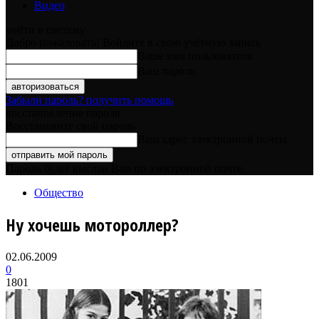
Видео
войти в систему
Добро пожаловать! Войдите в свою учётную запись
Ваше имя пользователя
Ваш пароль
Забыли пароль? получить помощь
восстановление пароля
Восстановите свой пароль
Ваш адрес электронной почты
Пароль будет выслан Вам по электронной почте.
Общество
Ну хочешь мотороллер?
02.06.2009
0
1801