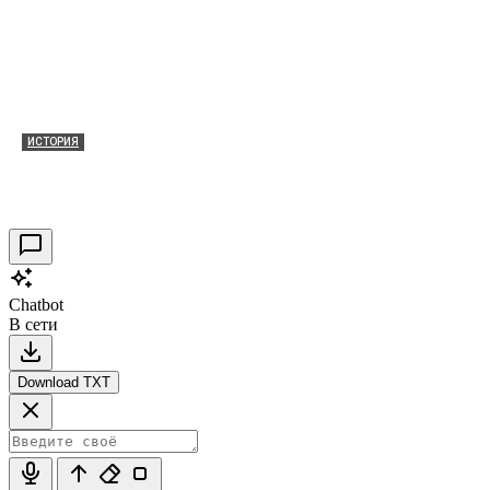
ИСТОРИЯ
Таракановский форт 2021
30.09.2021
0
Chatbot
В сети
Download TXT