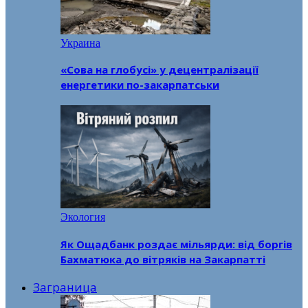
Украина
«Сова на глобусі» у децентралізації
енергетики по-закарпатськи
Экология
Як Ощадбанк роздає мільярди: від боргів
Бахматюка до вітряків на Закарпатті
Заграница