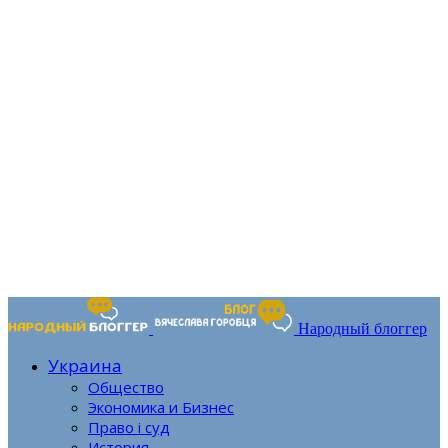
Народный блоггер
Украина
Общество
Экономика и Бизнес
Право і суд
История