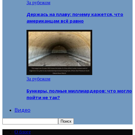
За рубежом
Держась на плаву: почему кажется, что
американцам всё равно
За рубежом
Бункеры, полные миллиардеров: что могло
пойти не так?
Видео
О блоге