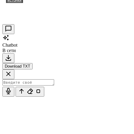
ИСТОРИЯ
Таракановский форт 2021
30.09.2021
0
Chatbot
В сети
Download TXT