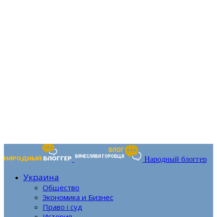
Народный блоггер
Украина
Общество
Экономика и Бизнес
Право і суд
История