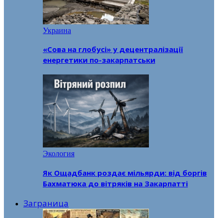
Украина
«Сова на глобусі» у децентралізації
енергетики по-закарпатськи
Экология
Як Ощадбанк роздає мільярди: від боргів
Бахматюка до вітряків на Закарпатті
Заграница