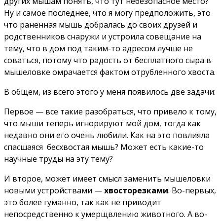
других мышам понять, что тут небезопасное место?
Ну и самое последнее, что я могу предположить, это
что раненная мышь добралась до своих друзей и
родственников снаружи и устроила совещание на
тему, что в дом под таким-то адресом лучше не
соваться, потому что радость от бесплатного сыра в
мышеловке омрачается фактом отрубленного хвоста.
В общем, из всего этого у меня появилось две задачи:
Первое — все такие разобраться, что привело к тому,
что мыши теперь игнорируют мой дом, тогда как
недавно они его очень любили. Как на это повлияла
спасшаяся бесхвостая мышь? Может есть какие-то
научные труды на эту тему?
И второе, может имеет смысл заменить мышеловки
новыми устройствами —
хвосторезками
. Во-первых,
это более гуманно, так как не приводит
непосредственно к умерщвлению животного. А во-