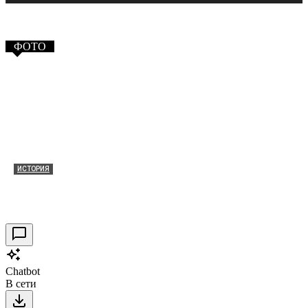
ФОТО
ИСТОРИЯ
Таракановский форт 2021
30.09.2021
0
Chatbot
В сети