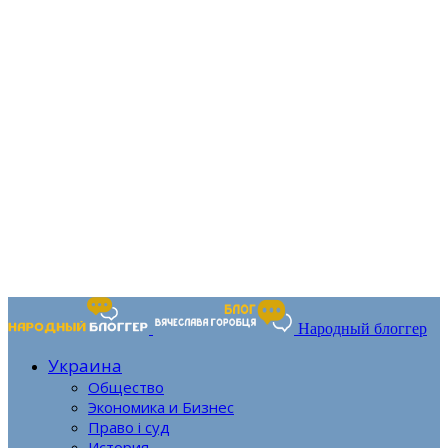
Народный блоггер
Украина
Общество
Экономика и Бизнес
Право і суд
История