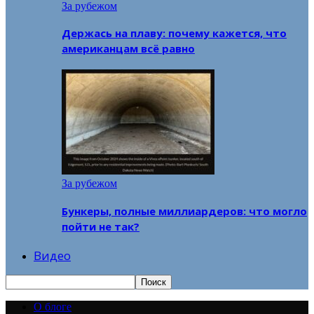
За рубежом
Держась на плаву: почему кажется, что
американцам всё равно
За рубежом
Бункеры, полные миллиардеров: что могло
пойти не так?
Видео
О блоге