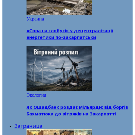
Украина
«Сова на глобусі» у децентралізації
енергетики по-закарпатськи
Экология
Як Ощадбанк роздає мільярди: від боргів
Бахматюка до вітряків на Закарпатті
Заграница