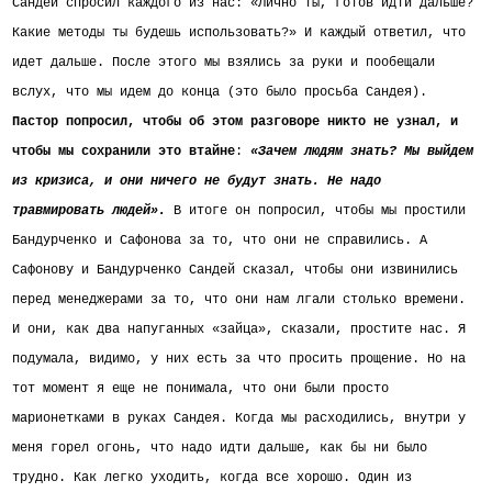
Сандей спросил каждого из нас: «Лично ты, готов идти дальше?
Какие методы ты будешь использовать?» И каждый ответил, что
идет дальше. После этого мы взялись за руки и пообещали
вслух, что мы идем до конца (это было просьба Сандея).
Пастор попросил, чтобы об этом разговоре никто не узнал, и
чтобы мы сохранили это втайне
:
«Зачем людям знать? Мы выйдем
из кризиса, и они ничего не будут знать. Не надо
травмировать людей».
В итоге он попросил, чтобы мы простили
Бандурченко и Сафонова за то, что они не справились.
А
Сафонову и Бандурченко Сандей сказал, чтобы они извинились
перед менеджерами за то, что они нам лгали столько времени.
И они, как два напуганных «зайца», сказали, простите нас.
Я
подумала, видимо, у них есть за что просить прощение. Но на
тот момент я еще не понимала, что они были просто
марионетками в руках Сандея. Когда мы расходились, внутри у
меня горел огонь, что надо идти дальше, как бы ни было
трудно. Как легко уходить, когда все хорошо. Один из