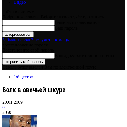
Видео
войти в систему
Добро пожаловать! Войдите в свою учётную запись
Ваше имя пользователя
Ваш пароль
Забыли пароль? получить помощь
восстановление пароля
Восстановите свой пароль
Ваш адрес электронной почты
Пароль будет выслан Вам по электронной почте.
Общество
Волк в овечьей шкуре
20.01.2009
0
2059