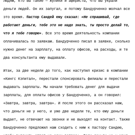
людям, кто вы такие — жулики и аферисты, что вы украли
деньги людей. Он их запугал, и потому Бандурченко молчал все
это время.
Пастор Сандей ему сказал:
«Не спрашивай, где
работают деньги, тебе это не надо знать, ты просто делай то,
что я тебе говорю»
. Все это время деятельность компании
оплачивалась по заявкам. Бандурченко писал в заявке, сколько
нужно денег на зарплату, на оплату офисов, на расходы, и те
два консультанта ему выдавали.
Итак, за две недели до того, как наступил кризис в компании
«Кингс Кэпитал», перестали спонсировать филиалы и перестали
выдавать зарплаты. Мы начали требовать денег для выдачи
зарплаты, для оплаты офисов у Бандурченко, а он говорил:
«Завтра, завтра, завтра». И после этого он рассказал нам,
что деньги не у него, и уже две недели те, кто ему деньги
выдает, не отвечают на звонки и не выходят на контакт. Также
Бандурченко предложил нам сходить с ним к пастору Сандею,