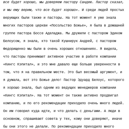
все будет хорошо, мы доверяем пастору Сандею. Пастор сказал,
и мы ему верим, что все будет хорошо»
. И среди людей
простых
верующих были также и пасторы. На тот момент я уже знала
многих пасторов церкви «Посольство Божье», я была в домашней
группе пастора Боссе Аделаджа. Мы дружили с пастором Эдиком
Белоусом, я знала, кто такой Кушнирук Андрей, с пастором
Федорищенко мы были в очень хороших отношениях. Я видела,
что пасторы принимают активное участие в работе компании
«Кингс Кэпитал», и это мне давало еще больше уверенности в
том, что я на правильном месте. Это был весомый аргумент, и
я думала, вот это Божье дело! Пастор Эдуард Белоус, которого
я хорошо знала, был одним из ведущих менеджеров компании
«Кингс Кэпитал». На тот момент он также активно продвигал
компанию, и по его рекомендации приходило очень много людей.
Он им говорил куда идти, и что делать с деньгами. А люди в
основном, спрашивают совета у тех, кому они доверяют, иначе
бы они этого не делали. По рекомендации приходило много