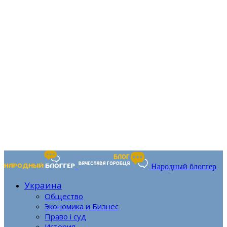
Народный блоггер
Украина
Общество
Экономика и Бизнес
Право і суд
История