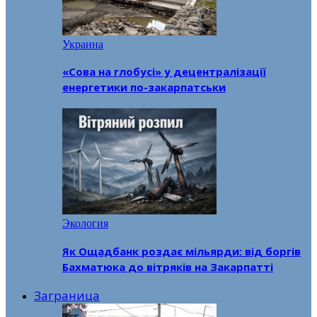
Украина
«Сова на глобусі» у децентралізації
енергетики по-закарпатськи
Экология
Як Ощадбанк роздає мільярди: від боргів
Бахматюка до вітряків на Закарпатті
Заграница