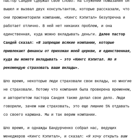
Пастор Сандей сдержал свое слово: на служении помазания он
вышел и вызвал двух консультантов, которые рассказали, что
они промониторили компанию, «Кингс Кэпитал» безупречна и
работает отлично. В ней нет никаких проблем, и она
единственная, куда можно вкладывать деньги.
Далее пастор
Сандей сказал:
«Я запрещаю всякие компании, которые
привлекают финансы от прихожан моей церкви, и единственная,
куда вы можете вкладывать – это «Кингс Кэпитал. Но я
рекомендую страховать ваши вклады».
Шло время, некоторые люди страховали свои вклады, но многие
не страховали. Потому что компания была проверена временем,
и авторитетом пастора Сандея также делал свое дело. Люди
говорили, зачем нам страховать, это еще лишние 5% отдавать
со своего кармана. Мы и так верим компании.
Шло время, и
однажды Бандурченко собрал нас, ведущих
менеджеров «Кингс Кэпитал», и сказал:
«Я хочу открыть вам