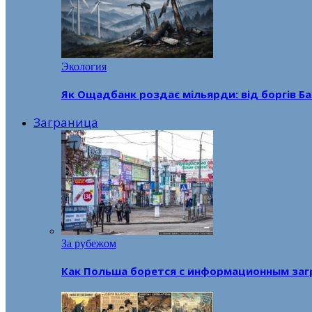
Экология
Як Ощадбанк роздає мільярди: від боргів Ба
Заграница
За рубежом
Как Польша борется с информационным заг