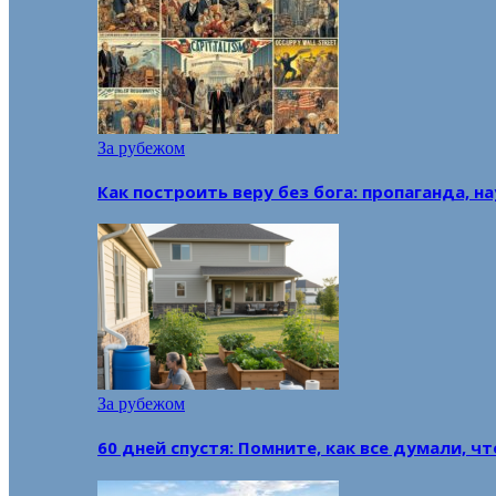
За рубежом
Как построить веру без бога: пропаганда, н
За рубежом
60 дней спустя: Помните, как все думали, ч