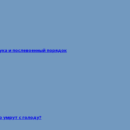
аука и послевоенный порядок
то умрут с голоду?