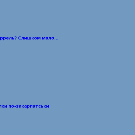
 баррель? Слишком мало…
тики по-закарпатськи