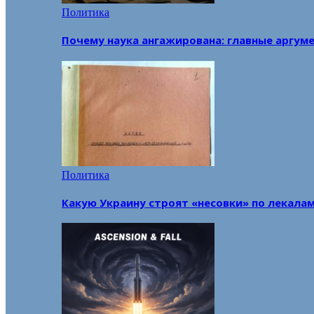
Политика
Почему наука ангажирована: главные аргум
Политика
Какую Украину строят «несовки» по лекала