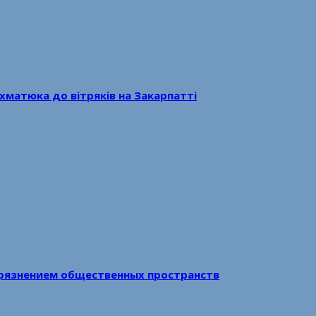
хматюка до вітряків на Закарпатті
рязнением общественных пространств