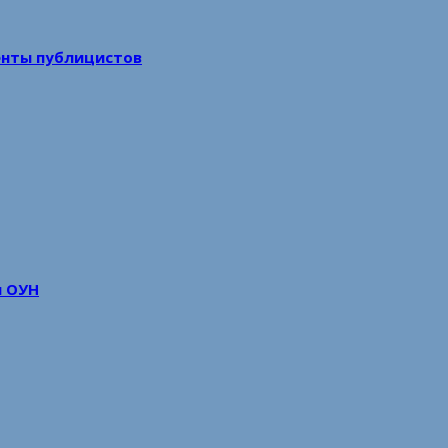
енты публицистов
м ОУН