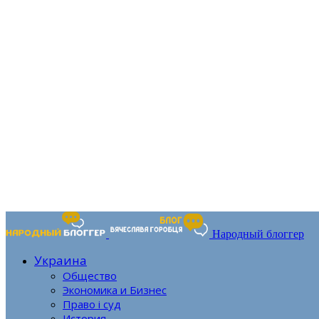
Народный блоггер
Украина
Общество
Экономика и Бизнес
Право і суд
История