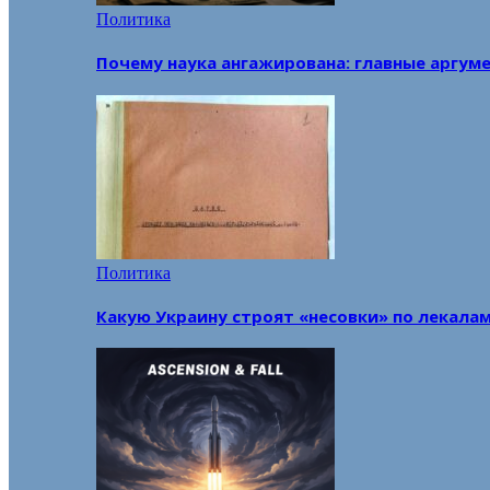
Политика
Почему наука ангажирована: главные аргум
Политика
Какую Украину строят «несовки» по лекала