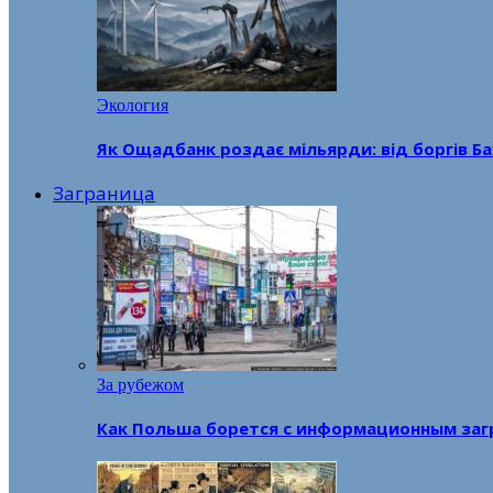
Экология
Як Ощадбанк роздає мільярди: від боргів Ба
Заграница
За рубежом
Как Польша борется с информационным заг