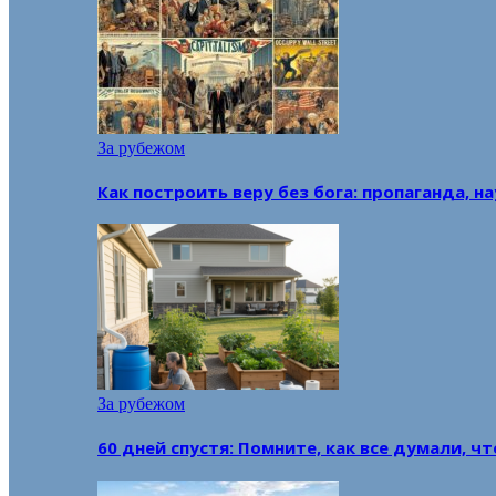
За рубежом
Как построить веру без бога: пропаганда, н
За рубежом
60 дней спустя: Помните, как все думали, ч