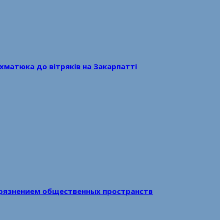
хматюка до вітряків на Закарпатті
рязнением общественных пространств