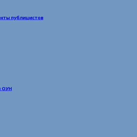
енты публицистов
м ОУН