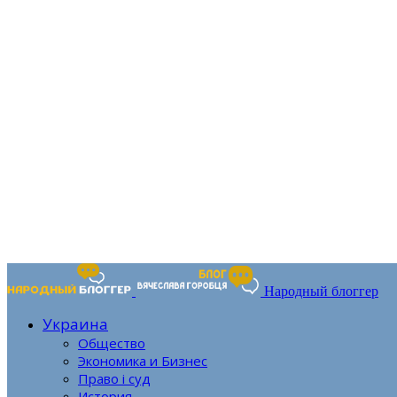
Народный блоггер
Украина
Общество
Экономика и Бизнес
Право і суд
История