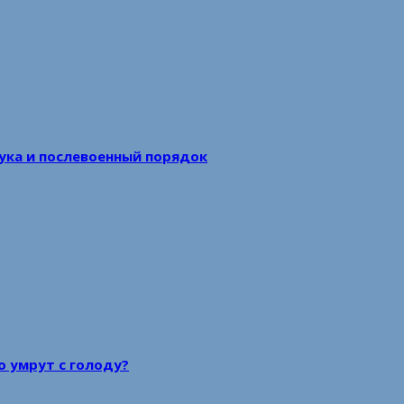
аука и послевоенный порядок
то умрут с голоду?