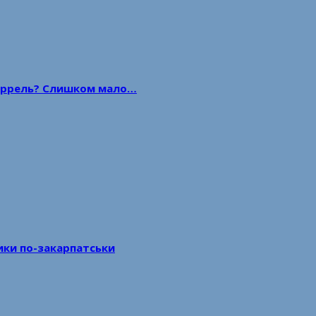
 баррель? Слишком мало…
тики по-закарпатськи