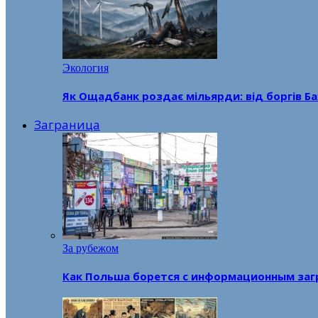
Экология
Як Ощадбанк роздає мільярди: від боргів Ба
Заграница
За рубежом
Как Польша борется с информационным заг