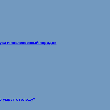
аука и послевоенный порядок
то умрут с голоду?