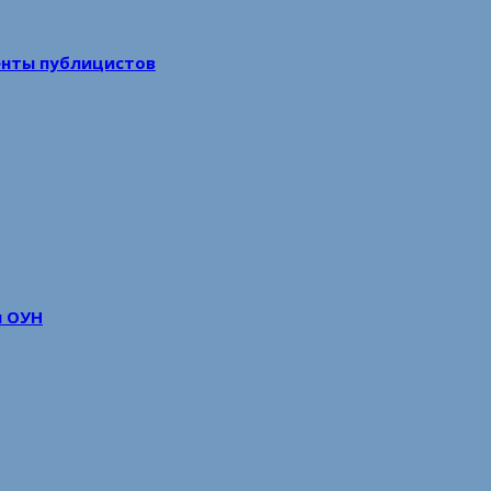
енты публицистов
м ОУН