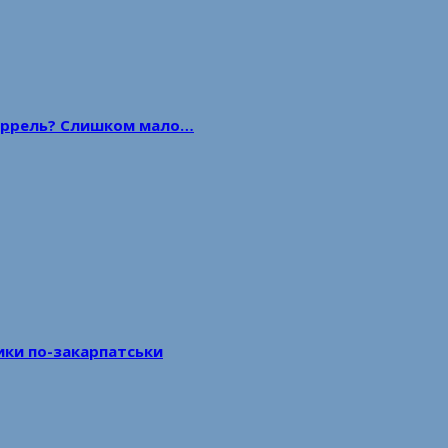
 баррель? Слишком мало…
тики по-закарпатськи