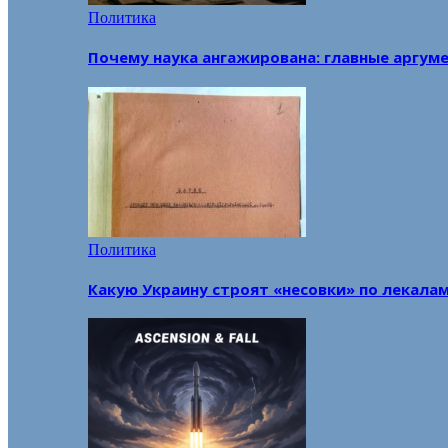
Политика
Почему наука ангажирована: главные аргум
Политика
Какую Украину строят «несовки» по лекала