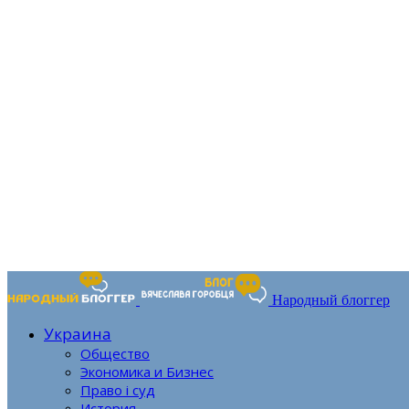
Народный блоггер
Украина
Общество
Экономика и Бизнес
Право і суд
История