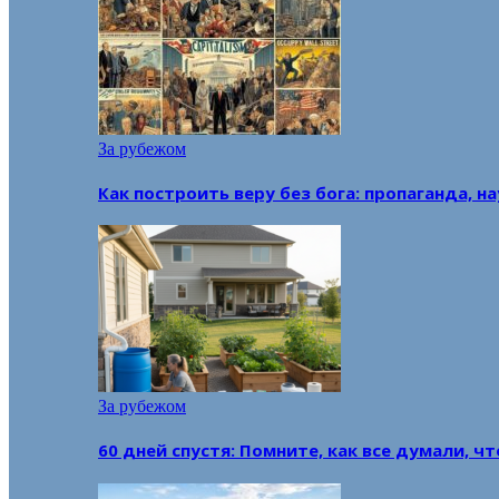
За рубежом
Как построить веру без бога: пропаганда, н
За рубежом
60 дней спустя: Помните, как все думали, ч