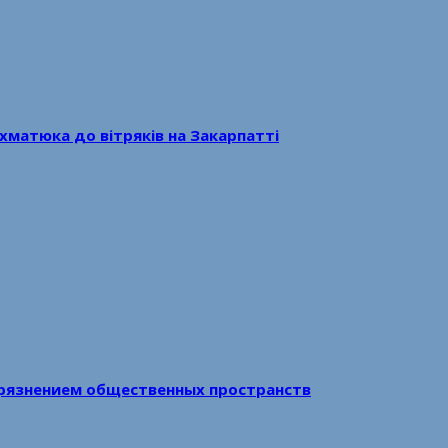
хматюка до вітряків на Закарпатті
рязнением общественных пространств