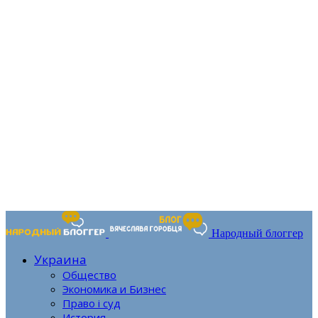
Народный блоггер
Украина
Общество
Экономика и Бизнес
Право і суд
История