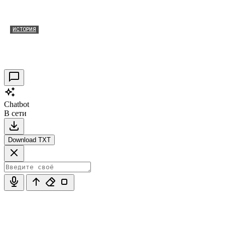
ИСТОРИЯ
Таракановский форт 2021
30.09.2021
0
Chatbot
В сети
Download TXT