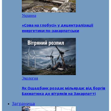
Украина
«Сова на глобусі» у децентралізації
енергетики по-закарпатськи
Экология
Як Ощадбанк роздає мільярди: від боргів
Бахматюка до вітряків на Закарпатті
Заграница