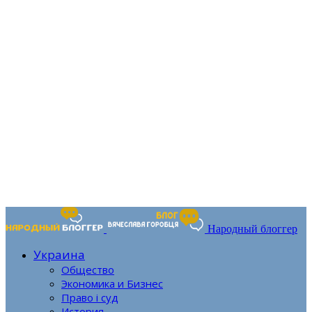
Народный блоггер
Украина
Общество
Экономика и Бизнес
Право і суд
История