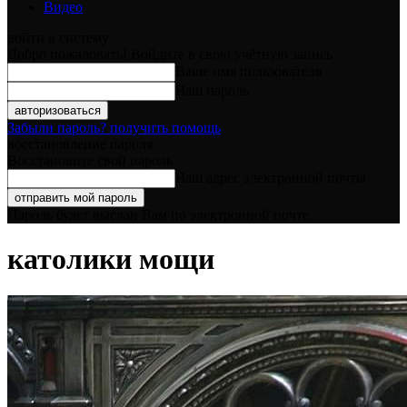
Видео
войти в систему
Добро пожаловать! Войдите в свою учётную запись
Ваше имя пользователя
Ваш пароль
Забыли пароль? получить помощь
восстановление пароля
Восстановите свой пароль
Ваш адрес электронной почты
Пароль будет выслан Вам по электронной почте.
католики мощи