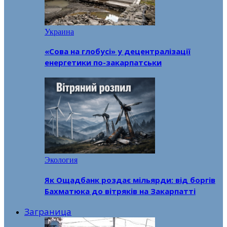
Украина
«Сова на глобусі» у децентралізації
енергетики по-закарпатськи
Экология
Як Ощадбанк роздає мільярди: від боргів
Бахматюка до вітряків на Закарпатті
Заграница