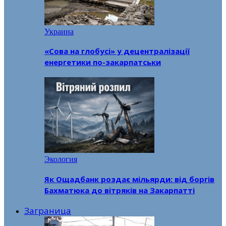
Украина
«Сова на глобусі» у децентралізації
енергетики по-закарпатськи
Экология
Як Ощадбанк роздає мільярди: від боргів
Бахматюка до вітряків на Закарпатті
Заграница