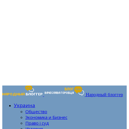
Народный блоггер
Украина
Общество
Экономика и Бизнес
Право і суд
История