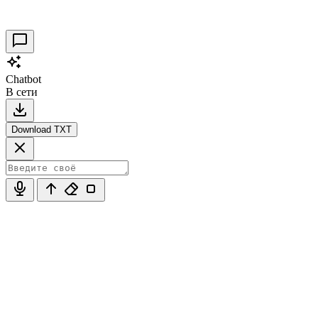
30.09.2021
0
Chatbot
В сети
Download TXT