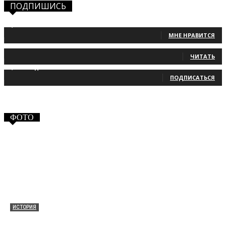
ПОДПИШИСЬ
1,483
Фанаты
МНЕ НРАВИТСЯ
131
Читатели
ЧИТАТЬ
2,660
Подписчики
ПОДПИСАТЬСЯ
ФОТО
ИСТОРИЯ
Таракановский форт 2021