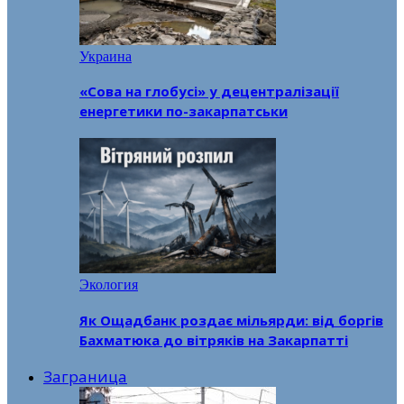
Украина
«Сова на глобусі» у децентралізації
енергетики по-закарпатськи
Экология
Як Ощадбанк роздає мільярди: від боргів
Бахматюка до вітряків на Закарпатті
Заграница