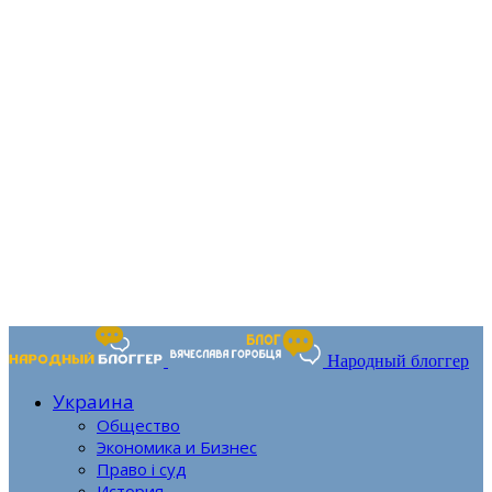
Народный блоггер
Украина
Общество
Экономика и Бизнес
Право і суд
История