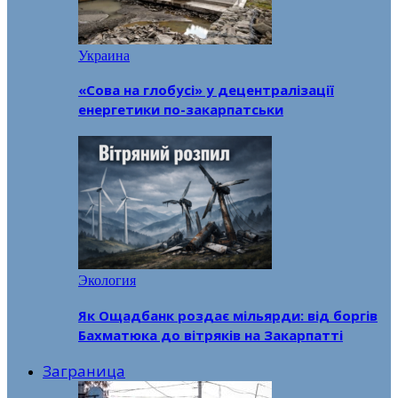
Украина
«Сова на глобусі» у децентралізації
енергетики по-закарпатськи
Экология
Як Ощадбанк роздає мільярди: від боргів
Бахматюка до вітряків на Закарпатті
Заграница