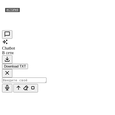
ИСТОРИЯ
Таракановский форт 2021
30.09.2021
0
Chatbot
В сети
Download TXT