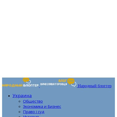
Народный блоггер
Украина
Общество
Экономика и Бизнес
Право і суд
История