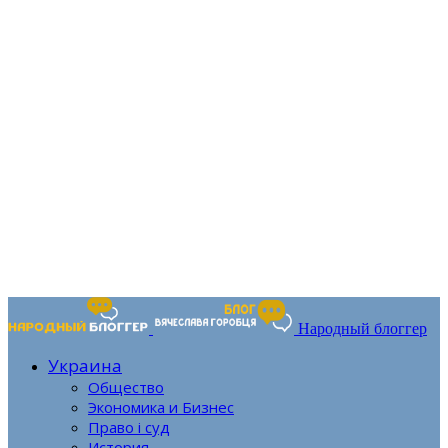
Народный блоггер
Украина
Общество
Экономика и Бизнес
Право і суд
История