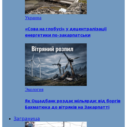
Украина
«Сова на глобусі» у децентралізації
енергетики по-закарпатськи
Экология
Як Ощадбанк роздає мільярди: від боргів
Бахматюка до вітряків на Закарпатті
Заграница