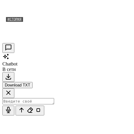
ИСТОРИЯ
Таракановский форт 2021
30.09.2021
0
Chatbot
В сети
Download TXT