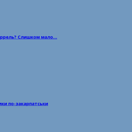
 баррель? Слишком мало…
тики по-закарпатськи