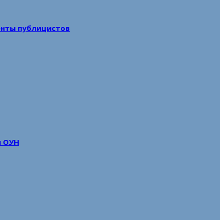
енты публицистов
м ОУН