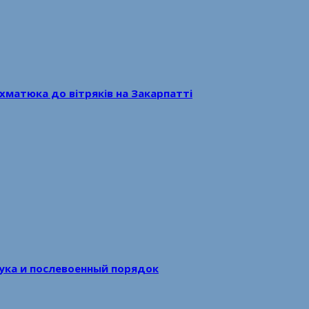
хматюка до вітряків на Закарпатті
аука и послевоенный порядок