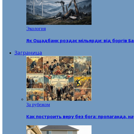
Экология
Як Ощадбанк роздає мільярди: від боргів Ба
Заграница
За рубежом
Как построить веру без бога: пропаганда, н