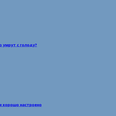
то умрут с голоду?
м хорошо настроено