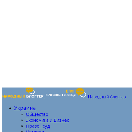
Народный блоггер
Украина
Общество
Экономика и Бизнес
Право і суд
История