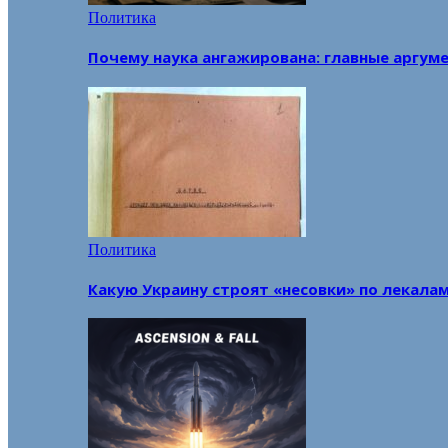
Политика
Почему наука ангажирована: главные аргум
Политика
Какую Украину строят «несовки» по лекала