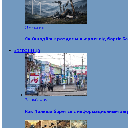
Экология
Як Ощадбанк роздає мільярди: від боргів Ба
Заграница
За рубежом
Как Польша борется с информационным заг