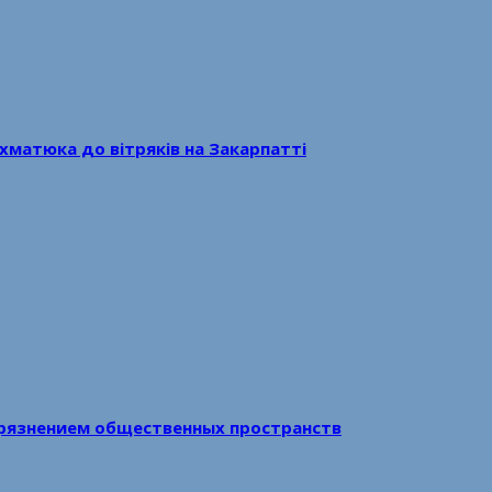
хматюка до вітряків на Закарпатті
рязнением общественных пространств