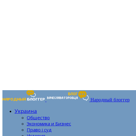
Народный блоггер
Украина
Общество
Экономика и Бизнес
Право і суд
История