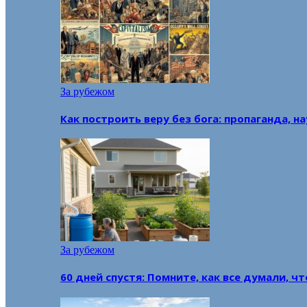
За рубежом
Как построить веру без бога: пропаганда, н
За рубежом
60 дней спустя: Помните, как все думали, ч