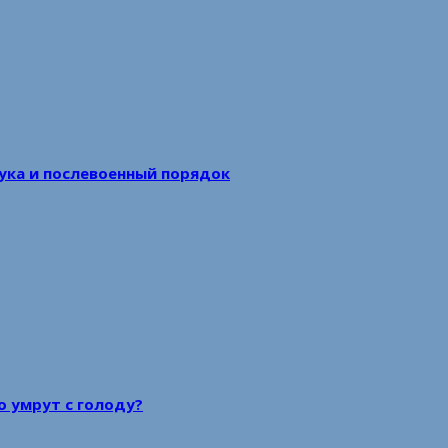
аука и послевоенный порядок
то умрут с голоду?