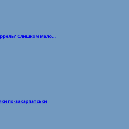
 баррель? Слишком мало…
тики по-закарпатськи