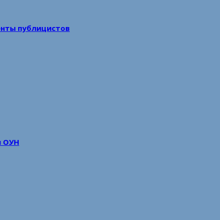
енты публицистов
м ОУН